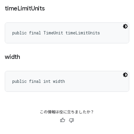
time
Limit
Units
public final TimeUnit timeLimitUnits
width
public final int width
この情報は役に立ちましたか？