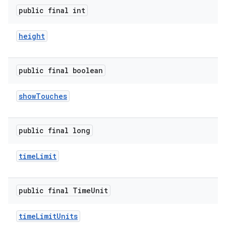
public final int
height
public final boolean
show
Touches
public final long
time
Limit
public final Time
Unit
time
Limit
Units