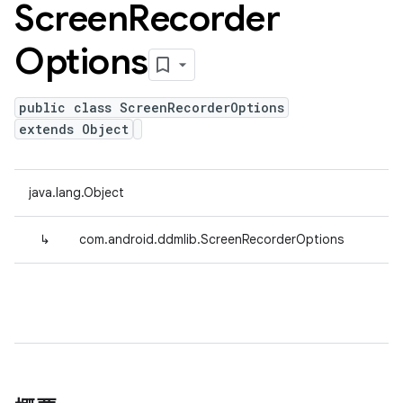
Screen
Recorder
Options
public class ScreenRecorderOptions
extends Object
java.lang.Object
↳
com.android.ddmlib.ScreenRecorderOptions