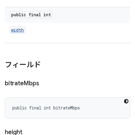
public final int
width
フィールド
bitrate
Mbps
public final int bitrateMbps
height