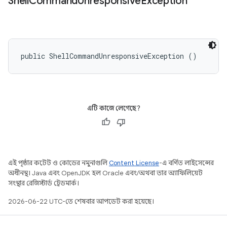
Shell
Command
Unresponsive
Exception
public ShellCommandUnresponsiveException ()
এটি কাজে লেগেছে?
এই পৃষ্ঠার কন্টেন্ট ও কোডের নমুনাগুলি
Content License
-এ বর্ণিত লাইসেন্সের
অধীনস্থ। Java এবং OpenJDK হল Oracle এবং/অথবা তার অ্যাফিলিয়েট
সংস্থার রেজিস্টার্ড ট্রেডমার্ক।
2026-06-22 UTC-তে শেষবার আপডেট করা হয়েছে।