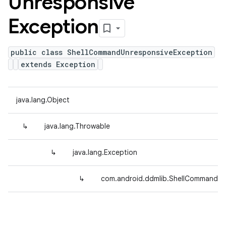
Unresponsive
Exception
public class ShellCommandUnresponsiveException
extends Exception
java.lang.Object
↳
java.lang.Throwable
↳
java.lang.Exception
↳
com.android.ddmlib.ShellCommandUn