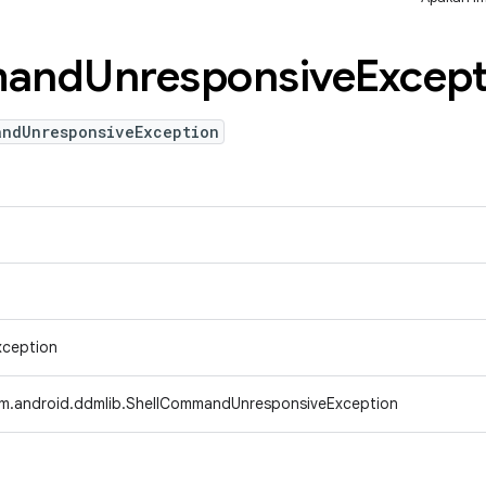
and
Unresponsive
Except
andUnresponsiveException
xception
m.android.ddmlib.ShellCommandUnresponsiveException