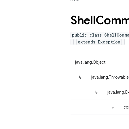
Shell
Comm
public class ShellComm
extends Exception
java.lang.Object
↳
java.lang.Throwable
↳
java.lang.E
↳
co