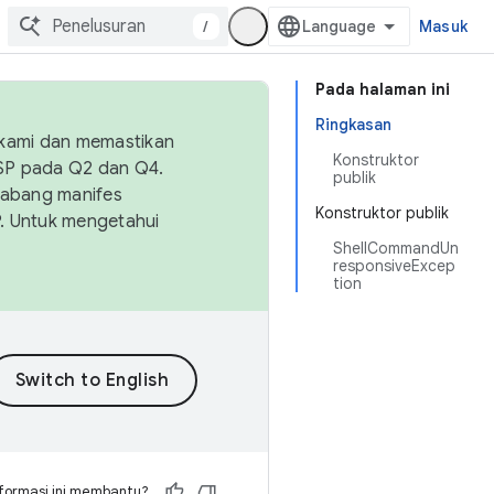
/
Masuk
Pada halaman ini
Ringkasan
 kami dan memastikan
Konstruktor
OSP pada Q2 dan Q4.
publik
Cabang manifes
Konstruktor publik
SP. Untuk mengetahui
ShellCommandUn
responsiveExcep
tion
formasi ini membantu?