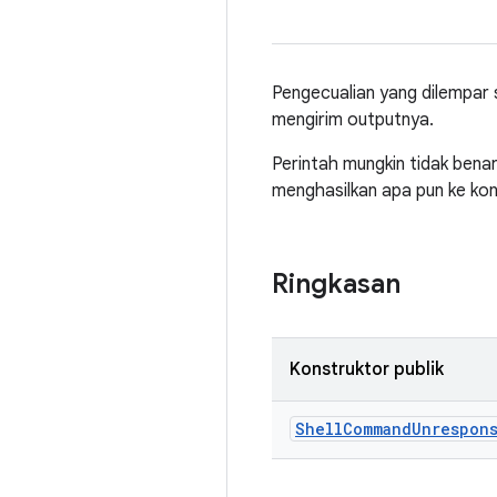
Pengecualian yang dilempar s
mengirim outputnya.
Perintah mungkin tidak bena
menghasilkan apa pun ke kon
Ringkasan
Konstruktor publik
Shell
Command
Unrespon