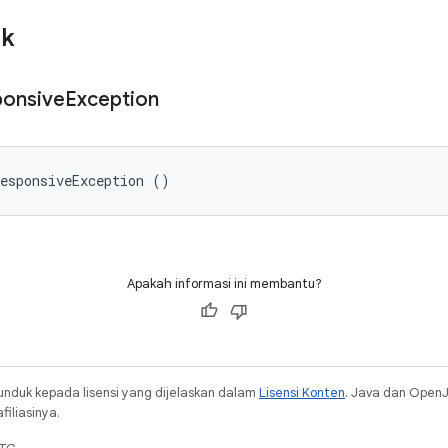
ik
ponsive
Exception
responsiveException ()
Apakah informasi ini membantu?
unduk kepada lisensi yang dijelaskan dalam
Lisensi Konten
. Java dan Open
iliasinya.