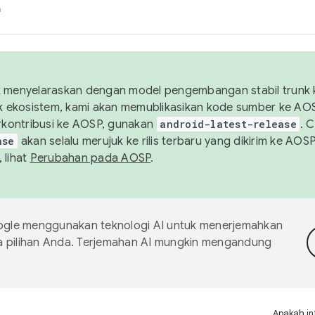
h
uk menyelaraskan dengan model pengembangan stabil trunk
tuk ekosistem, kami akan memublikasikan kode sumber ke A
kontribusi ke AOSP, gunakan
android-latest-release
. 
ase
akan selalu merujuk ke rilis terbaru yang dikirim ke AO
 lihat
Perubahan pada AOSP
.
gle menggunakan teknologi AI untuk menerjemahkan
a pilihan Anda. Terjemahan AI mungkin mengandung
Apakah in