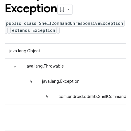
Exception
public class ShellCommandUnresponsiveException
extends Exception
java.lang.Object
↳
java.lang.Throwable
↳
java.lang.Exception
↳
com.android.ddmlib.ShellCommandUn