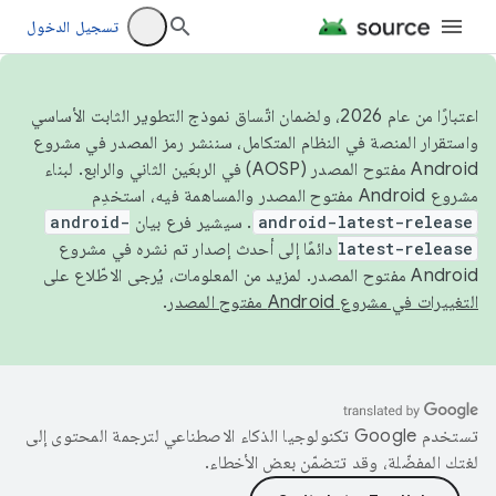
تسجيل الدخول
اعتبارًا من عام 2026، ولضمان اتّساق نموذج التطوير الثابت الأساسي
واستقرار المنصة في النظام المتكامل، سننشر رمز المصدر في مشروع
Android مفتوح المصدر (AOSP) في الربعَين الثاني والرابع. لبناء
مشروع Android مفتوح المصدر والمساهمة فيه، استخدِم
android-latest-release
. سيشير فرع بيان
android-
latest-release
دائمًا إلى أحدث إصدار تم نشره في مشروع
Android مفتوح المصدر. لمزيد من المعلومات، يُرجى الاطّلاع على
التغييرات في مشروع Android مفتوح المصدر
.
تستخدم Google تكنولوجيا الذكاء الاصطناعي لترجمة المحتوى إلى
لغتك المفضّلة، وقد تتضمّن بعض الأخطاء.