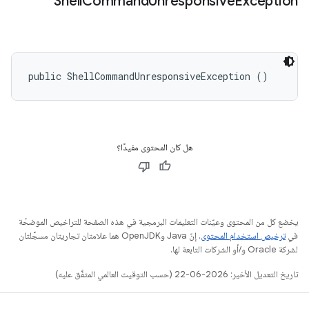
Shell
Command
Unresponsive
Exception
public ShellCommandUnresponsiveException ()
هل كان المحتوى مفيدًا؟
يخضع كل من المحتوى وعيّنات التعليمات البرمجية في هذه الصفحة للتراخيص الموضحّة
في
ترخيص استخدام المحتوى
. إنّ Java وOpenJDK هما علامتان تجاريتان مسجَّلتان
لشركة Oracle و/أو الشركات التابعة لها.
تاريخ التعديل الأخير: 2026-06-22 (حسب التوقيت العالمي المتفَّق عليه)