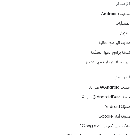
الإصدار
مستودع Android
المتطلّبات
التنزيل
معاينة البرامج الثنائية
نسخة برامج الجهة المصنِّعة
البرامج الثنائية لبرنامج التشغيل
التواصل
حساب ‎@Android على X
حساب ‎@AndroidDev على X
مدوّنة Android
مدوّنة أمان Google
منصّة على "مجموعات Google"