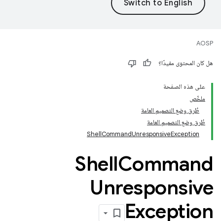
AOSP
هل كان المحتوى مفيدًا؟
على هذه الصفحة
ملخّص
طُرق وضع التصميم العامة
طُرق وضع التصميم العامة
ShellCommandUnresponsiveException
Shell
Command
Unresponsive
Exception