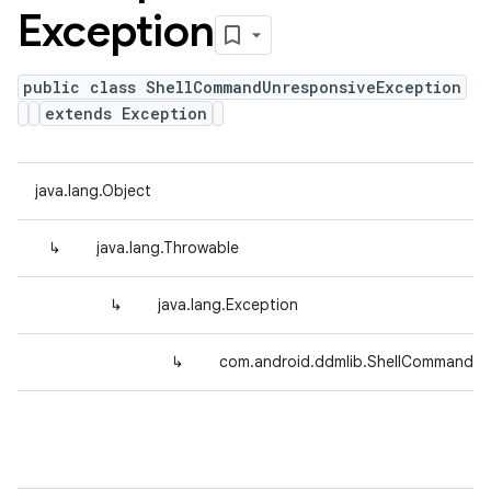
Exception
public class ShellCommandUnresponsiveException
extends Exception
java.lang.Object
↳
java.lang.Throwable
↳
java.lang.Exception
↳
com.android.ddmlib.ShellCommandUn