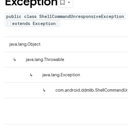
Exception
public class ShellCommandUnresponsiveException
extends Exception
java.lang.Object
↳
java.lang.Throwable
↳
java.lang.Exception
↳
com.android.ddmlib.ShellCommandUnre