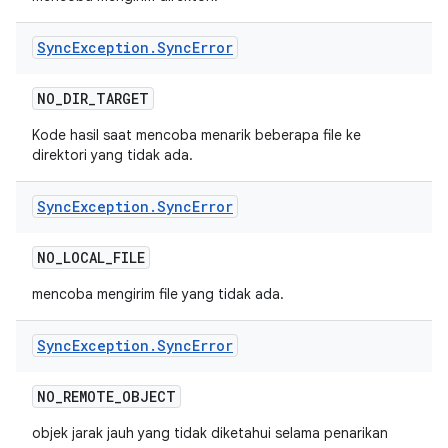
Sync
Exception
.
Sync
Error
NO
_
DIR
_
TARGET
Kode hasil saat mencoba menarik beberapa file ke
direktori yang tidak ada.
Sync
Exception
.
Sync
Error
NO
_
LOCAL
_
FILE
mencoba mengirim file yang tidak ada.
Sync
Exception
.
Sync
Error
NO
_
REMOTE
_
OBJECT
objek jarak jauh yang tidak diketahui selama penarikan