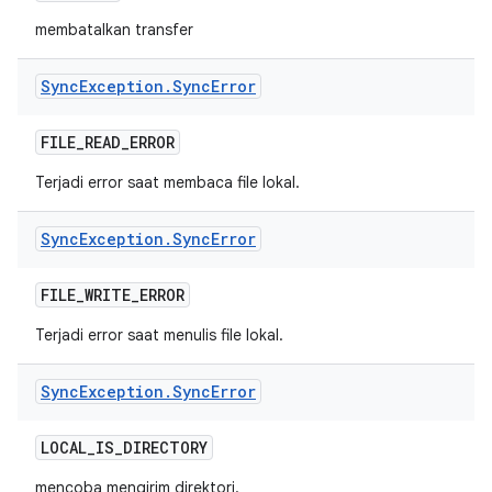
membatalkan transfer
Sync
Exception
.
Sync
Error
FILE
_
READ
_
ERROR
Terjadi error saat membaca file lokal.
Sync
Exception
.
Sync
Error
FILE
_
WRITE
_
ERROR
Terjadi error saat menulis file lokal.
Sync
Exception
.
Sync
Error
LOCAL
_
IS
_
DIRECTORY
mencoba mengirim direktori.