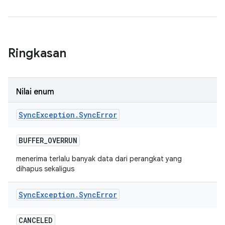
Ringkasan
Nilai enum
Sync
Exception
.
Sync
Error
BUFFER
_
OVERRUN
menerima terlalu banyak data dari perangkat yang
dihapus sekaligus
Sync
Exception
.
Sync
Error
CANCELED