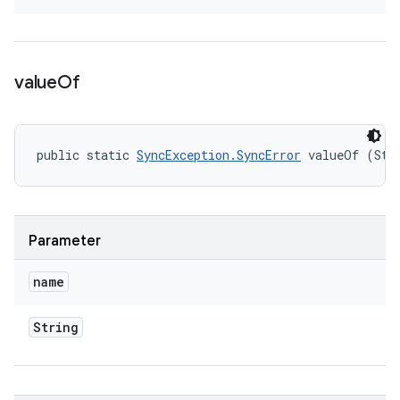
value
Of
public static 
SyncException.SyncError
 valueOf (Str
Parameter
name
String