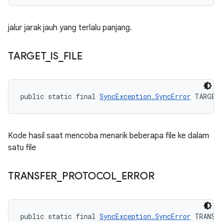
jalur jarak jauh yang terlalu panjang.
TARGET
_
IS
_
FILE
public static final 
SyncException.SyncError
 TARGET
Kode hasil saat mencoba menarik beberapa file ke dalam
satu file
TRANSFER
_
PROTOCOL
_
ERROR
public static final 
SyncException.SyncError
 TRANSF