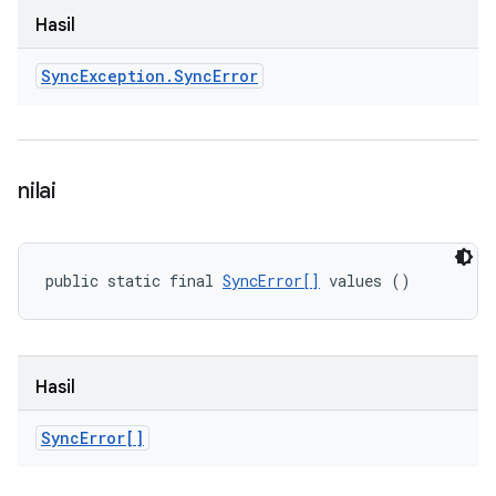
Hasil
Sync
Exception
.
Sync
Error
nilai
public static final 
SyncError[]
 values ()
Hasil
Sync
Error[]