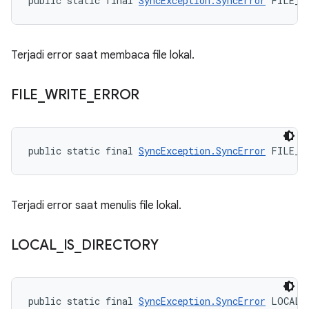
public static final 
SyncException.SyncError
 FILE_R
Terjadi error saat membaca file lokal.
FILE
_
WRITE
_
ERROR
public static final 
SyncException.SyncError
 FILE_W
Terjadi error saat menulis file lokal.
LOCAL
_
IS
_
DIRECTORY
public static final 
SyncException.SyncError
 LOCAL_