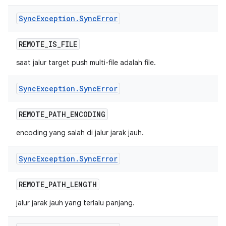
Sync
Exception
.
Sync
Error
REMOTE
_
IS
_
FILE
saat jalur target push multi-file adalah file.
Sync
Exception
.
Sync
Error
REMOTE
_
PATH
_
ENCODING
encoding yang salah di jalur jarak jauh.
Sync
Exception
.
Sync
Error
REMOTE
_
PATH
_
LENGTH
jalur jarak jauh yang terlalu panjang.