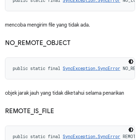
public static final 
SyncException.SyncError
 NO_LOC
mencoba mengirim file yang tidak ada.
NO
_
REMOTE
_
OBJECT
public static final 
SyncException.SyncError
 NO_REM
objek jarak jauh yang tidak diketahui selama penarikan
REMOTE
_
IS
_
FILE
public static final 
SyncException.SyncError
 REMOTE