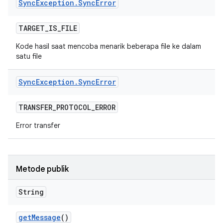
Sync
Exception
.
Sync
Error
TARGET
_
IS
_
FILE
Kode hasil saat mencoba menarik beberapa file ke dalam
satu file
Sync
Exception
.
Sync
Error
TRANSFER
_
PROTOCOL
_
ERROR
Error transfer
Metode publik
String
get
Message
()