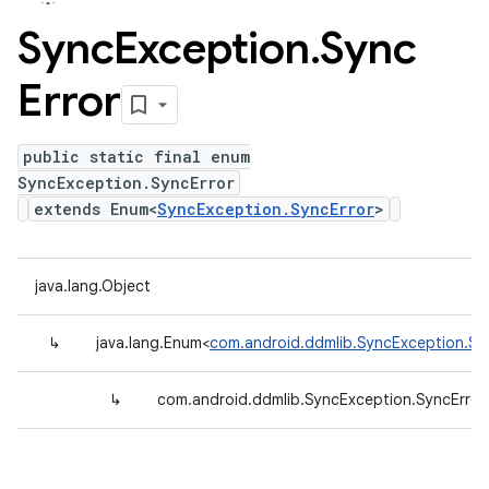
Sync
Exception
.
Sync
Error
public static final enum
SyncException.SyncError
extends Enum<
SyncException.SyncError
>
java.lang.Object
↳
java.lang.Enum<
com.android.ddmlib.SyncException.Sy
↳
com.android.ddmlib.SyncException.SyncError