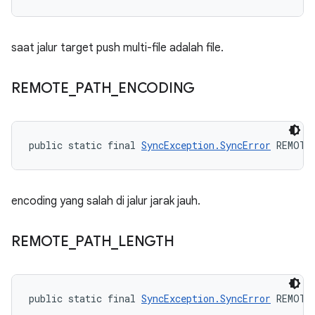
saat jalur target push multi-file adalah file.
REMOTE
_
PATH
_
ENCODING
public static final 
SyncException.SyncError
 REMOTE
encoding yang salah di jalur jarak jauh.
REMOTE
_
PATH
_
LENGTH
public static final 
SyncException.SyncError
 REMOTE