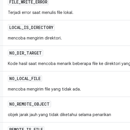
FILE
_
WRITE
_
ERROR
Terjadi error saat menulis file lokal.
LOCAL
_
IS
_
DIRECTORY
mencoba mengirim direktori.
NO
_
DIR
_
TARGET
Kode hasil saat mencoba menarik beberapa file ke direktori yan
NO
_
LOCAL
_
FILE
mencoba mengirim file yang tidak ada.
NO
_
REMOTE
_
OBJECT
objek jarak jauh yang tidak diketahui selama penarikan
REMOTE
_
IS
_
FILE