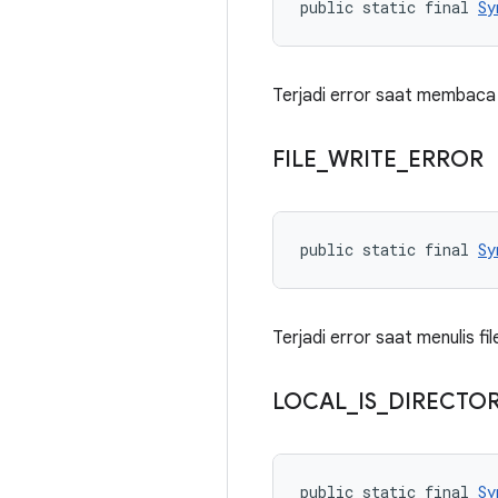
public static final 
Sy
Terjadi error saat membaca fi
FILE
_
WRITE
_
ERROR
public static final 
Sy
Terjadi error saat menulis file
LOCAL
_
IS
_
DIRECTO
public static final 
Sy