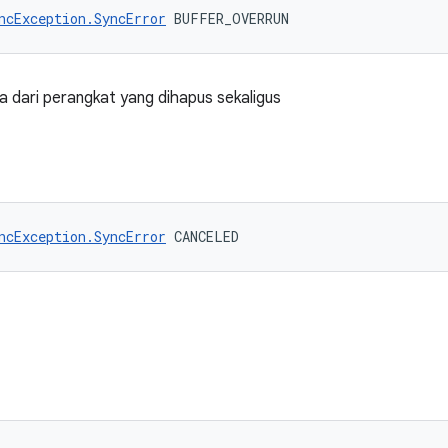
ncException.SyncError
 BUFFER_OVERRUN
a dari perangkat yang dihapus sekaligus
ncException.SyncError
 CANCELED