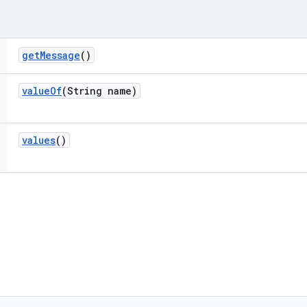
get
Message
()
value
Of
(String name)
values
()