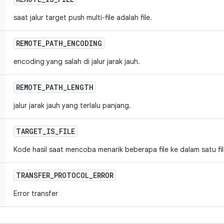
saat jalur target push multi-file adalah file.
REMOTE
_
PATH
_
ENCODING
encoding yang salah di jalur jarak jauh.
REMOTE
_
PATH
_
LENGTH
jalur jarak jauh yang terlalu panjang.
TARGET
_
IS
_
FILE
Kode hasil saat mencoba menarik beberapa file ke dalam satu fi
TRANSFER
_
PROTOCOL
_
ERROR
Error transfer