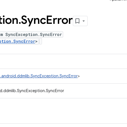
tion
.
Sync
Error
um SyncException.SyncError
ption.SyncError
>
.android.ddmlib.SyncException.SyncError
>
d.ddmlib.SyncException.SyncError