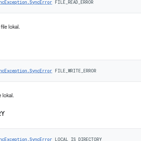
ncException.SyncError
 FILE_READ_ERROR
le lokal.
ncException.SyncError
 FILE_WRITE_ERROR
 lokal.
RY
ncException.SyncError
 LOCAL_IS_DIRECTORY