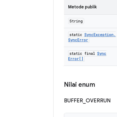
Metode publik
String
static
Sync
Exception
.
Sync
Error
static final
Sync
Error[]
Nilai enum
BUFFER
_
OVERRUN