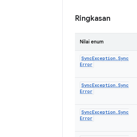
Ringkasan
Nilai enum
Sync
Exception
.
Sync
Error
Sync
Exception
.
Sync
Error
Sync
Exception
.
Sync
Error