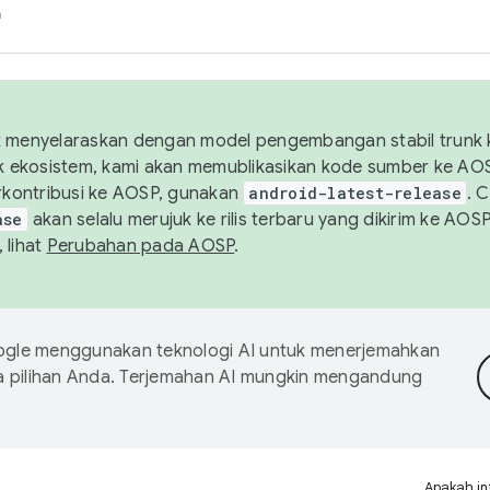
h
uk menyelaraskan dengan model pengembangan stabil trunk
tuk ekosistem, kami akan memublikasikan kode sumber ke A
kontribusi ke AOSP, gunakan
android-latest-release
. 
ase
akan selalu merujuk ke rilis terbaru yang dikirim ke AO
 lihat
Perubahan pada AOSP
.
gle menggunakan teknologi AI untuk menerjemahkan
a pilihan Anda. Terjemahan AI mungkin mengandung
Apakah in