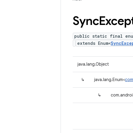
Sync
Excep
public static final en
extends Enum<
SyncExce
java.lang.Object
↳
java.lang.Enum<
com
↳
com.androi