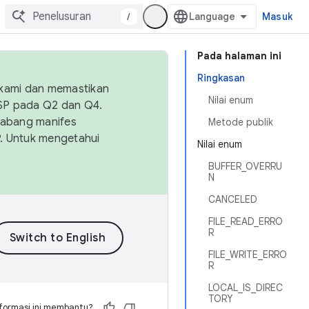
/
Masuk
Pada halaman ini
Ringkasan
 kami dan memastikan
Nilai enum
OSP pada Q2 dan Q4.
Cabang manifes
Metode publik
SP. Untuk mengetahui
Nilai enum
BUFFER_OVERRU
N
CANCELED
FILE_READ_ERRO
R
FILE_WRITE_ERRO
R
LOCAL_IS_DIREC
TORY
formasi ini membantu?