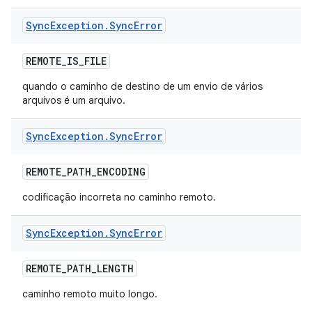
Sync
Exception
.
Sync
Error
REMOTE
_
IS
_
FILE
quando o caminho de destino de um envio de vários
arquivos é um arquivo.
Sync
Exception
.
Sync
Error
REMOTE
_
PATH
_
ENCODING
codificação incorreta no caminho remoto.
Sync
Exception
.
Sync
Error
REMOTE
_
PATH
_
LENGTH
caminho remoto muito longo.