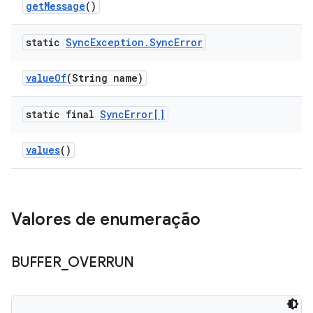
get
Message
()
static
Sync
Exception
.
Sync
Error
value
Of
(String name)
static final
Sync
Error[]
values
()
Valores de enumeração
BUFFER
_
OVERRUN