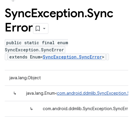
Sync
Exception
.
Sync
Error
public static final enum
SyncException.SyncError
extends Enum<
SyncException.SyncError
>
java.lang.Object
↳
java.lang.Enum<
com.android.ddmlib.SyncException.Sy
↳
com.android.ddmlib.SyncException.SyncError