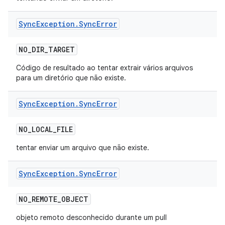
Sync
Exception
.
Sync
Error
NO
_
DIR
_
TARGET
Código de resultado ao tentar extrair vários arquivos
para um diretório que não existe.
Sync
Exception
.
Sync
Error
NO
_
LOCAL
_
FILE
tentar enviar um arquivo que não existe.
Sync
Exception
.
Sync
Error
NO
_
REMOTE
_
OBJECT
objeto remoto desconhecido durante um pull