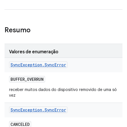
Resumo
Valores de enumeração
Sync
Exception
.
Sync
Error
BUFFER
_
OVERRUN
receber muitos dados do dispositivo removido de uma só
vez
Sync
Exception
.
Sync
Error
CANCELED