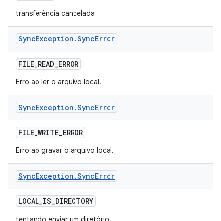
transferência cancelada
Sync
Exception
.
Sync
Error
FILE
_
READ
_
ERROR
Erro ao ler o arquivo local.
Sync
Exception
.
Sync
Error
FILE
_
WRITE
_
ERROR
Erro ao gravar o arquivo local.
Sync
Exception
.
Sync
Error
LOCAL
_
IS
_
DIRECTORY
tentando enviar um diretório.