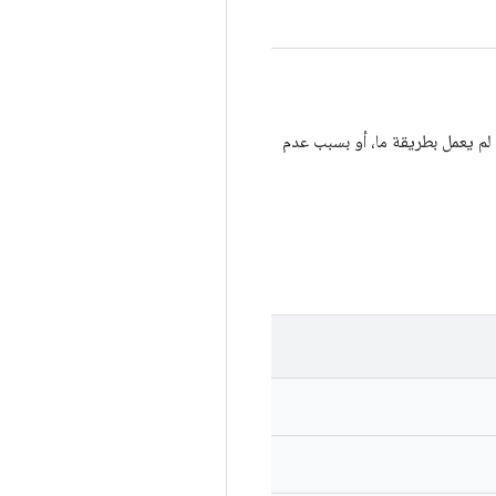
يحدث بسبب الاتصال الأساسي، بل بسبب بروتوكول نقل adb الذي لم يعمل بطريقة ما، أو بسبب عدم