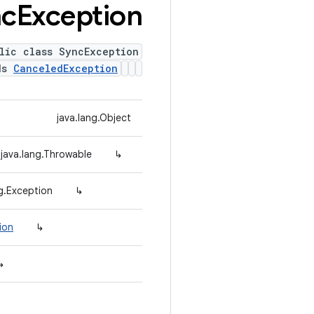
nc
Exception
lic class SyncException
ds
CanceledException
java.lang.Object
java.lang.Throwable
↳
ng.Exception
↳
ion
↳
↳