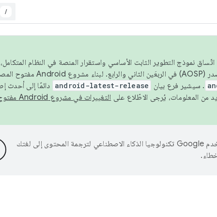
/
 عام 2026، ولضمان اتّساق نموذج التطوير الثابت الأساسي واستقرار المنصة في النظام المت
an
. سيشير فرع بيان
android-latest-release
دائمًا إلى أحدث إ
التغييرات في مشروع Android مفتوح المصدر
تستخدم Google تكنولوجيا الذكاء الاصطناعي لترجمة المحتوى إلى لغتك
خطاء.