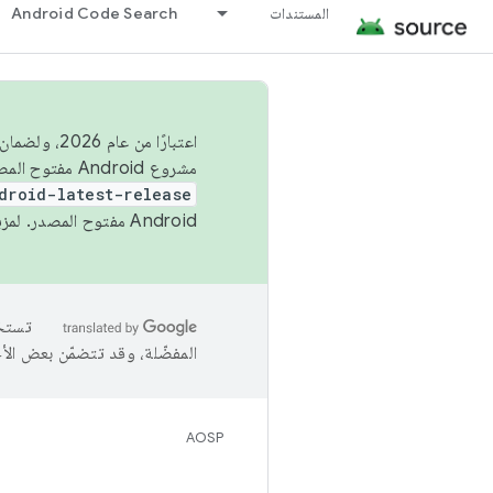
المستندات
Android Code Search
اعتبارًا من
مشروع Android مفتوح المصدر (AOSP) في الربعَين الثاني والرابع. لبناء مشروع Android مفتوح المصدر والمساهمة فيه، استخدِم
droid-latest-release
Android مفتوح المصدر. لمزيد من المعلومات، يُرجى الاطّلاع على
المفضّلة، وقد تتضمّن بعض الأ
AOSP