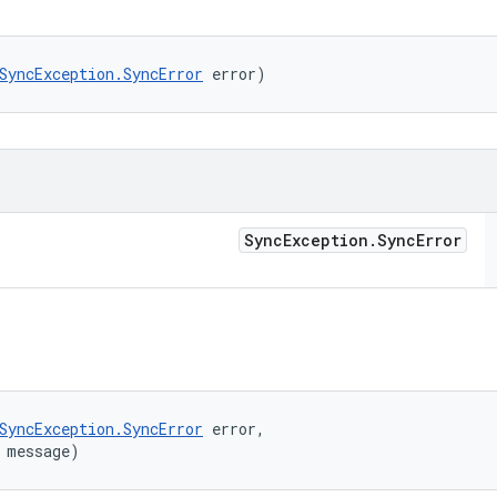
SyncException.SyncError
 error)
Sync
Exception
.
Sync
Error
SyncException.SyncError
 error, 

 message)