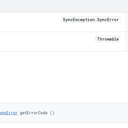
Sync
Exception
.
Sync
Error
Throwable
yncError
 getErrorCode ()