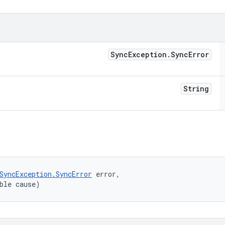
Sync
Exception
.
Sync
Error
String
SyncException.SyncError
 error, 

ble cause)