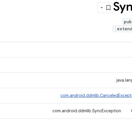
Sy
pub
exten
java.la
com.android.ddmlib.CanceledExcept
com.android.ddmlib.SyncException