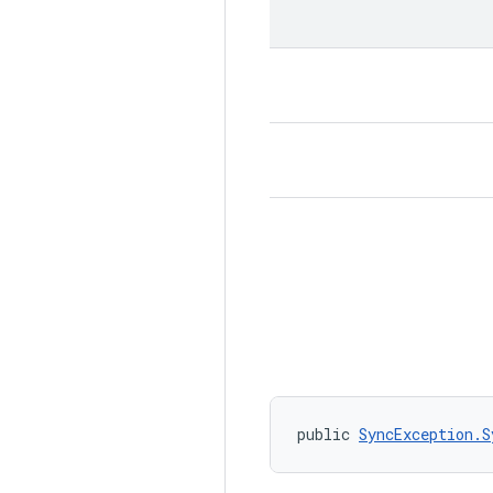
public 
SyncException.S