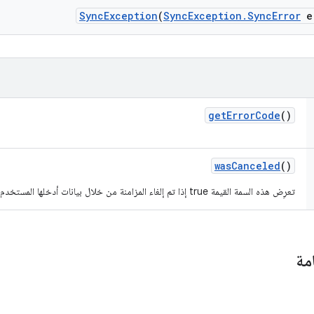
Sync
Exception
(
Sync
Exception
.
Sync
Error
e
get
Error
Code
()
was
Canceled
()
تعرِض هذه السمة القيمة true إذا تم إلغاء المزامنة من خلال بيانات أدخلها المستخدم.
مة