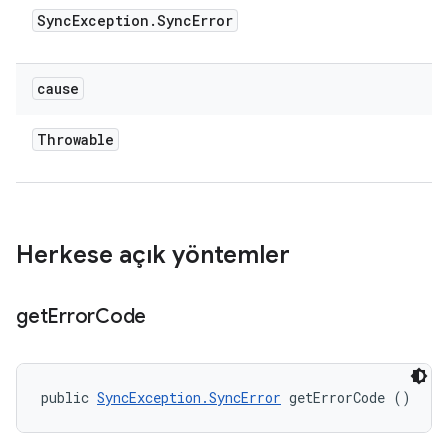
Sync
Exception
.
Sync
Error
cause
Throwable
Herkese açık yöntemler
get
Error
Code
public 
SyncException.SyncError
 getErrorCode ()