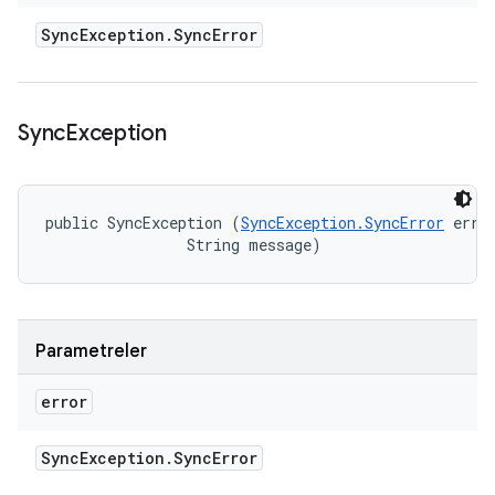
Sync
Exception
.
Sync
Error
Sync
Exception
public SyncException (
SyncException.SyncError
 error
                String message)
Parametreler
error
Sync
Exception
.
Sync
Error