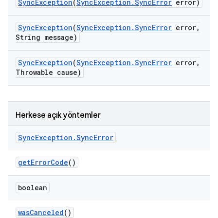
Sync
Exception
(
Sync
Exception
.
Sync
Error
error)
Sync
Exception
(
Sync
Exception
.
Sync
Error
error
,
String message)
Sync
Exception
(
Sync
Exception
.
Sync
Error
error
,
Throwable cause)
Herkese açık yöntemler
Sync
Exception
.
Sync
Error
get
Error
Code
()
boolean
was
Canceled
()