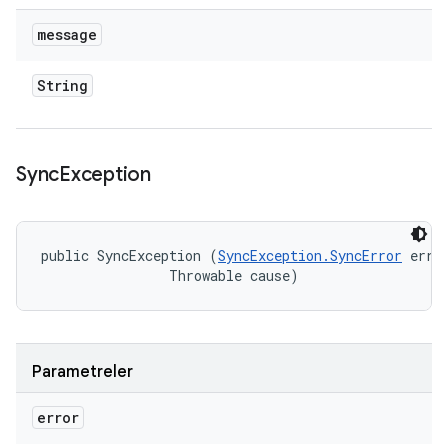
message
String
Sync
Exception
public SyncException (
SyncException.SyncError
 error
                Throwable cause)
Parametreler
error