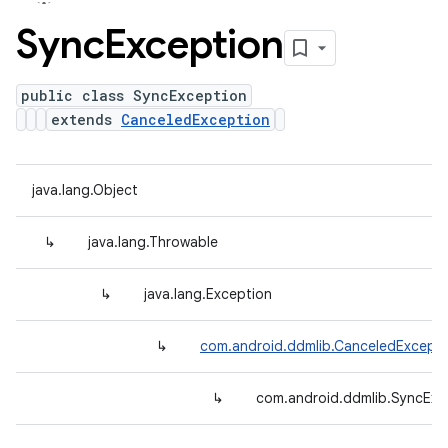
Sync
Exception
public class SyncException
extends
CanceledException
java.lang.Object
↳
java.lang.Throwable
↳
java.lang.Exception
↳
com.android.ddmlib.CanceledExcepti
↳
com.android.ddmlib.SyncExc