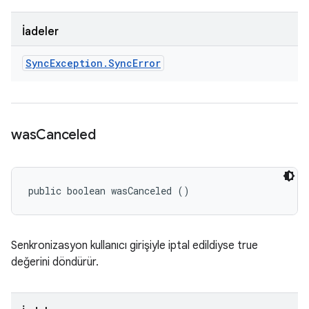
İadeler
Sync
Exception
.
Sync
Error
was
Canceled
public boolean wasCanceled ()
Senkronizasyon kullanıcı girişiyle iptal edildiyse true
değerini döndürür.