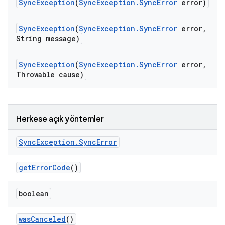
Sync
Exception
(
Sync
Exception
.
Sync
Error
error)
Sync
Exception
(
Sync
Exception
.
Sync
Error
error
,
String message)
Sync
Exception
(
Sync
Exception
.
Sync
Error
error
,
Throwable cause)
Herkese açık yöntemler
Sync
Exception
.
Sync
Error
get
Error
Code
()
boolean
was
Canceled
()