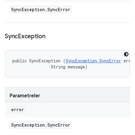
Sync
Exception
.
Sync
Error
Sync
Exception
public SyncException (
SyncException.SyncError
 error
                String message)
Parametreler
error
Sync
Exception
.
Sync
Error