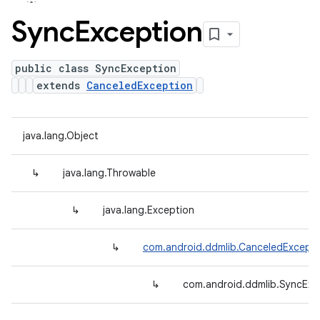
Sync
Exception
public class SyncException
extends
CanceledException
java.lang.Object
↳
java.lang.Throwable
↳
java.lang.Exception
↳
com.android.ddmlib.CanceledExcepti
↳
com.android.ddmlib.SyncExc