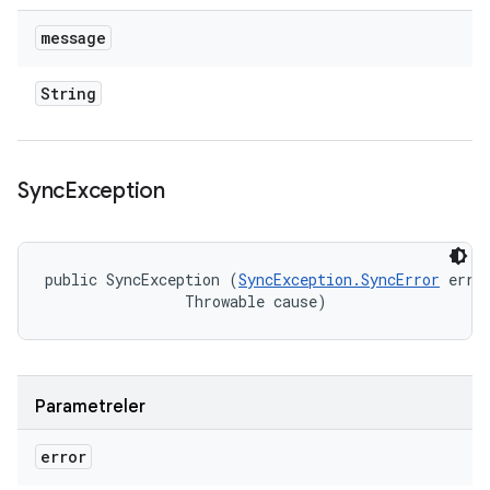
message
String
Sync
Exception
public SyncException (
SyncException.SyncError
 error
                Throwable cause)
Parametreler
error