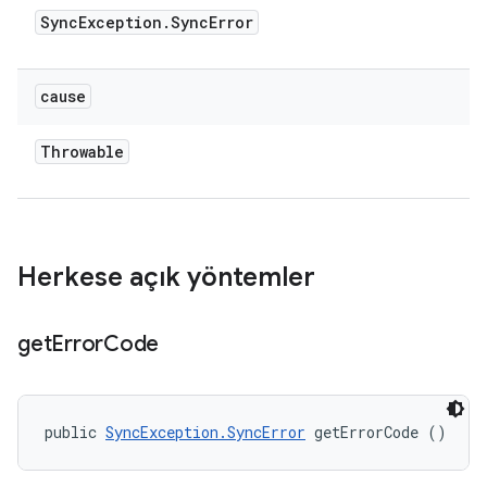
Sync
Exception
.
Sync
Error
cause
Throwable
Herkese açık yöntemler
get
Error
Code
public 
SyncException.SyncError
 getErrorCode ()