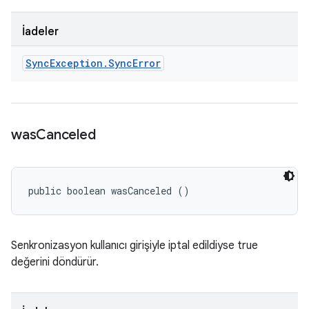
İadeler
Sync
Exception
.
Sync
Error
was
Canceled
public boolean wasCanceled ()
Senkronizasyon kullanıcı girişiyle iptal edildiyse true
değerini döndürür.