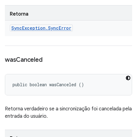
Retorna
Sync
Exception
.
Sync
Error
was
Canceled
public boolean wasCanceled ()
Retorna verdadeiro se a sincronização foi cancelada pela
entrada do usuário.