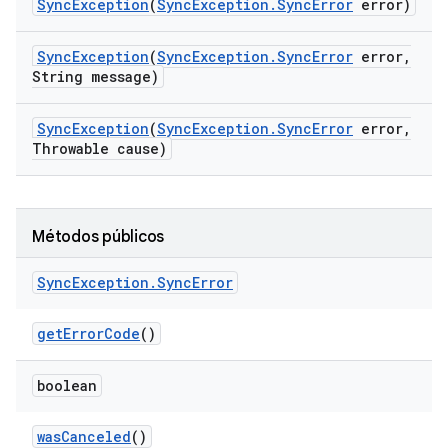
Sync
Exception
(
Sync
Exception
.
Sync
Error
error)
Sync
Exception
(
Sync
Exception
.
Sync
Error
error
,
String message)
Sync
Exception
(
Sync
Exception
.
Sync
Error
error
,
Throwable cause)
Métodos públicos
Sync
Exception
.
Sync
Error
get
Error
Code
()
boolean
was
Canceled
()