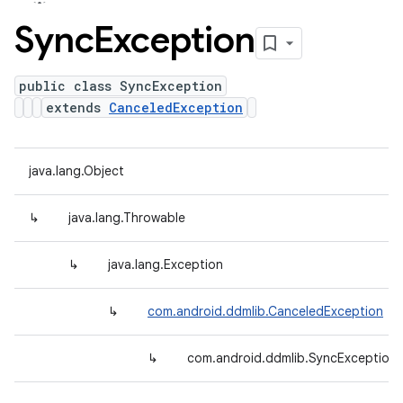
Sync
Exception
public class SyncException
extends
CanceledException
java.lang.Object
↳
java.lang.Throwable
↳
java.lang.Exception
↳
com.android.ddmlib.CanceledException
↳
com.android.ddmlib.SyncException