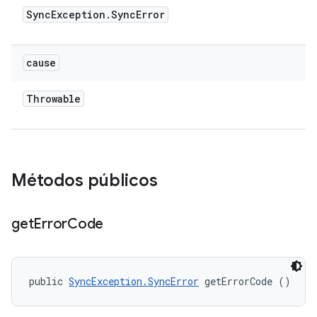
Sync
Exception
.
Sync
Error
cause
Throwable
Métodos públicos
get
Error
Code
public 
SyncException.SyncError
 getErrorCode ()