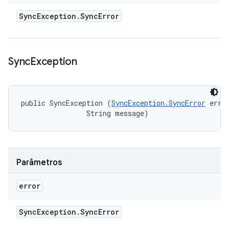
Sync
Exception
.
Sync
Error
Sync
Exception
public SyncException (
SyncException.SyncError
 error
                String message)
Parâmetros
error
Sync
Exception
.
Sync
Error