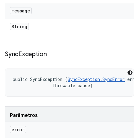
message
String
Sync
Exception
public SyncException (
SyncException.SyncError
 error
                Throwable cause)
Parâmetros
error