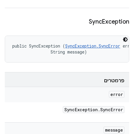
Sync
Exception
public SyncException (
SyncException.SyncError
 error
                String message)
פרמטרים
error
Sync
Exception
.
Sync
Error
message