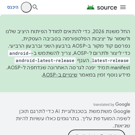
היכנס
החל משנת 2026, כדי להתאים למודל הפיתוח היציב שלנו
ולשמור על יציבות הפלטפורמה בסביבה העסקית,
נפרסם קוד מקור ב-AOSP ברבעון השני וברבעון הרביעי.
כדי ליצור ולתרום ל-AOSP, צריך להשתמש ב-
android-
latest-release
. הענף
android-latest-release
manifest תמיד יפנה לגרסה האחרונה שנדחפה ל-AOSP.
מידע נוסף זמין במאמר
שינויים ב-AOSP
.
‫Google משתמשת בטכנולוגיית AI כדי לתרגם תוכן
לשפה המועדפת עליך. בתרגומים כאלו עשויות להיות
שגיאות.