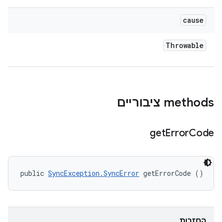
cause
Throwable
‫methods ציבוריים
get
Error
Code
public 
SyncException.SyncError
 getErrorCode ()
החזרות