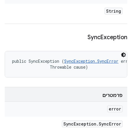
String
Sync
Exception
public SyncException (
SyncException.SyncError
 error
                Throwable cause)
פרמטרים
error
Sync
Exception
.
Sync
Error