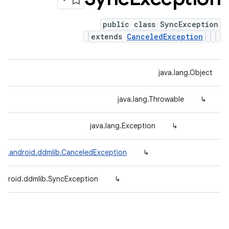
public class SyncException
extends
CanceledException
java.lang.Object
java.lang.Throwable
↳
java.lang.Exception
↳
om.android.ddmlib.CanceledException
↳
ndroid.ddmlib.SyncException
↳