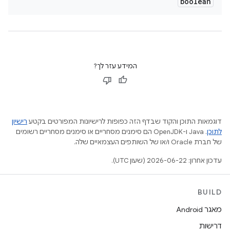
boolean
המידע עזר לך?
דוגמאות התוכן והקוד שבדף הזה כפופות לרישיונות המפורטים בקטע
רישיון
לתוכן
.‏ Java ו-OpenJDK הם סימנים מסחריים או סימנים מסחריים רשומים
של חברת Oracle ו/או של השותפים העצמאיים שלה.
עדכון אחרון: 2026-06-22 (שעון UTC).
BUILD
מאגר Android
דרישות