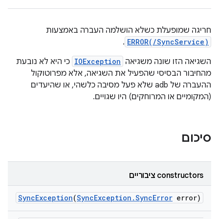
חריגה שמופעלת כשלא הושלמה העברה באמצעות
.
ERROR(/SyncService)
השגיאה הזו שונה משגיאה
IOException
כי היא לא נובעת
מהחיבור הבסיסי שהפעיל את השגיאה, אלא מפרוטוקול
ההעברה של adb שלא פעל מסיבה כלשהי, או שהיעדים
(המקומיים או המרוחקים) היו שגויים.
סיכום
‫constructors ציבוריים
Sync
Exception
(
Sync
Exception
.
Sync
Error
error)