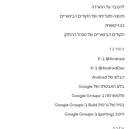
להסבר על ההורדה
תצוגה מקדימה של הקודים הבינאריים
גיבוי קושחה
הקודים הבינאריים של מנהל ההתקן
המרכז
‫‎@Android ב-X
‫‎@AndroidDev ב-X
הבלוג של Android
בלוג האבטחה של Google
פלטפורמה ב-Google Groups
בנייה של גרסת Build ב-Google Groups
היסב (porting) ב-Google Groups
עזרה