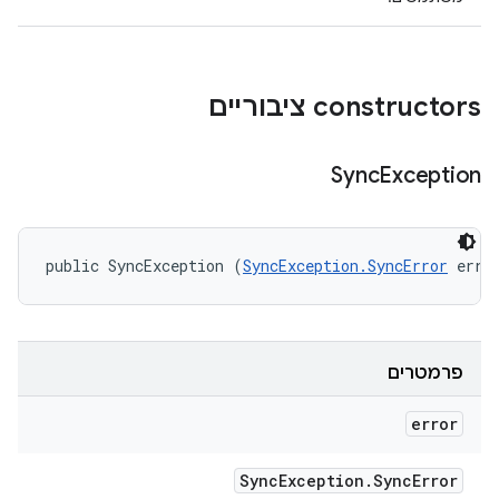
‫constructors ציבוריים
Sync
Exception
public SyncException (
SyncException.SyncError
 erro
פרמטרים
error
Sync
Exception
.
Sync
Error