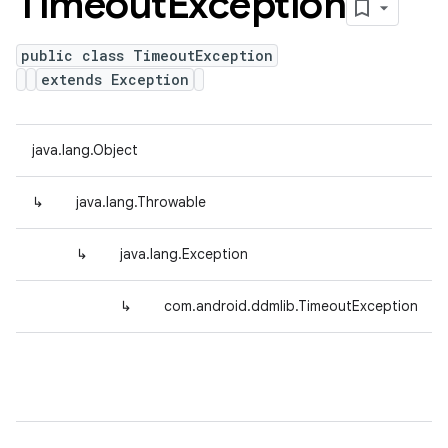
Timeout
Exception
public class TimeoutException
extends Exception
java.lang.Object
↳
java.lang.Throwable
↳
java.lang.Exception
↳
com.android.ddmlib.TimeoutException