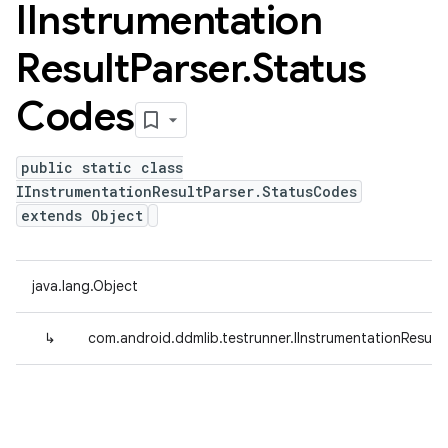
IInstrumentation
Result
Parser
.
Status
Codes
public static class
IInstrumentationResultParser.StatusCodes
extends Object
java.lang.Object
↳
com.android.ddmlib.testrunner.IInstrumentationResult