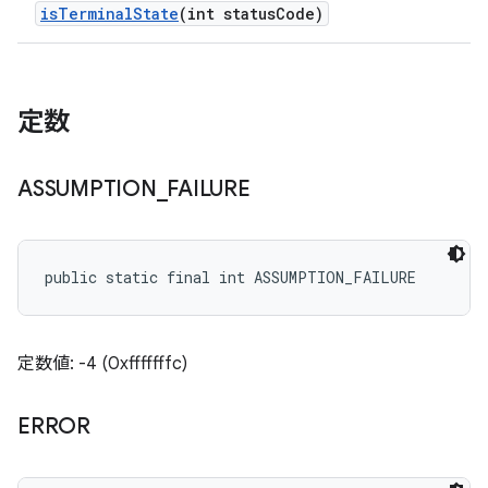
is
Terminal
State
(int status
Code)
定数
ASSUMPTION
_
FAILURE
public static final int ASSUMPTION_FAILURE
定数値: -4 (0xfffffffc)
ERROR