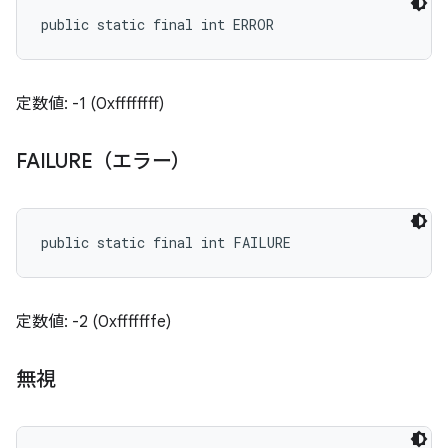
public static final int ERROR
定数値: -1 (0xffffffff)
FAILURE（エラー）
public static final int FAILURE
定数値: -2 (0xfffffffe)
無視