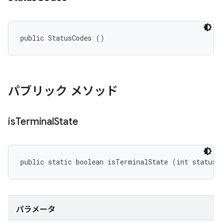
public StatusCodes ()
パブリック メソッド
is
Terminal
State
public static boolean isTerminalState (int statusC
パラメータ