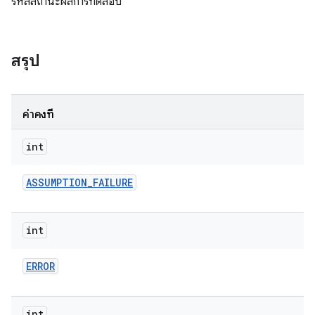
รหัสสถานะผลการทดสอบ
สรุป
ค่าคงที่
int
ASSUMPTION
_
FAILURE
int
ERROR
int