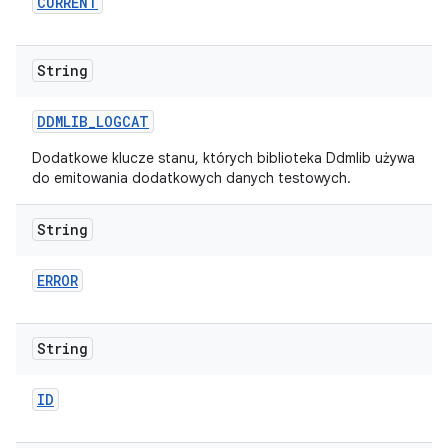
CURRENT
String
DDMLIB
_
LOGCAT
Dodatkowe klucze stanu, których biblioteka Ddmlib używa
do emitowania dodatkowych danych testowych.
String
ERROR
String
ID