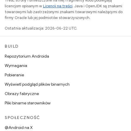
Treść strony i umieszczone na niej fragmenty kodu podlegają
licencjom opisanym w
Licencji na treści
. Java i OpenJDK są znakami
towarowymi lub zastrzeżonymi znakami towarowymi należącymi do
firmy Oracle lub jej podmiotów stowarzyszonych.
Ostatnia aktualizacja: 2026-06-22 UTC.
BUILD
Repozytorium Androida
Wymagania
Pobieranie
Wyświetl podgląd plików binarnych
Obrazy fabryczne
Pliki binarne sterowników
SPOŁECZNOŚĆ
@Android na X