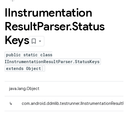
IInstrumentation
Result
Parser
.
Status
Keys
public static class
IInstrumentationResultParser.StatusKeys
extends Object
java.lang.Object
↳
com.android.ddmlib.testrunner.IInstrumentationResultPa