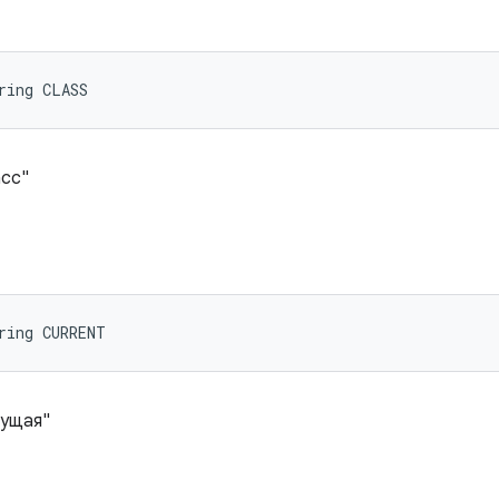
ring CLASS
асс"
ring CURRENT
кущая"