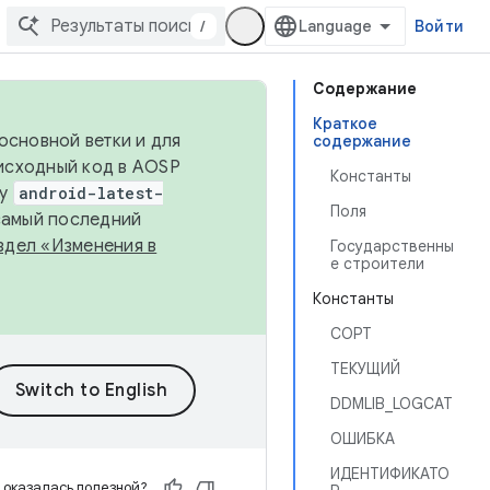
/
Войти
Содержание
Краткое
основной ветки и для
содержание
исходный код в AOSP
Константы
ку
android-latest-
Поля
 самый последний
здел «Изменения в
Государственны
е строители
Константы
СОРТ
ТЕКУЩИЙ
DDMLIB_LOGCAT
ОШИБКА
ИДЕНТИФИКАТО
 оказалась полезной?