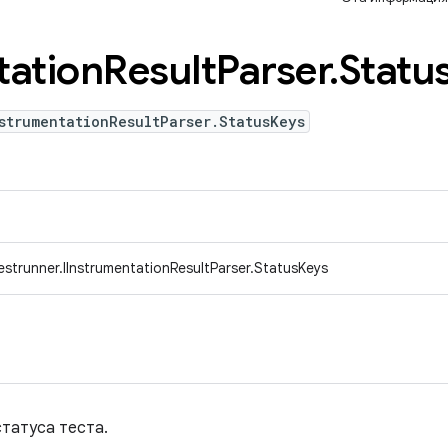
tation
Result
Parser
.
Statu
strumentationResultParser.StatusKeys
estrunner.IInstrumentationResultParser.StatusKeys
татуса теста.