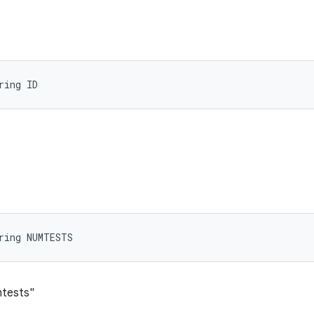
ring ID
ring NUMTESTS
mtests"