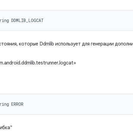
tring DDMLIB_LOGCAT
тояния, которые Ddmlib использует для генерации дополн
android.ddmlib.testrunner.logcat»
ring ERROR
ибка"