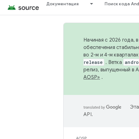
Документация
Поиск кода And
Начиная с 2026 года, 
обеспечения стабильн
во 2-м и 4-м квартала
release
. Ветка
andro
релиз, выпущенный в 
AOSP»
.
Эта
API
.
AOSP