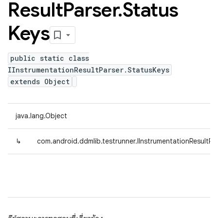
Result
Parser
.
Status
Keys
public static class
IInstrumentationResultParser.StatusKeys
extends Object
java.lang.Object
↳
com.android.ddmlib.testrunner.IInstrumentationResultPa