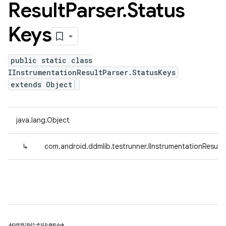
Result
Parser
.
Status
Keys
public static class
IInstrumentationResultParser.StatusKeys
extends Object
java.lang.Object
↳
com.android.ddmlib.testrunner.IInstrumentationResult