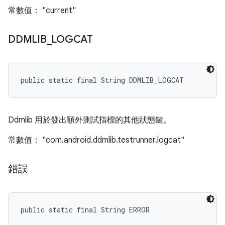
常數值： "current"
DDMLIB
_
LOGCAT
public static final String DDMLIB_LOGCAT
Ddmlib 用於發出額外測試指標的其他狀態鍵。
常數值： "com.android.ddmlib.testrunner.logcat"
錯誤
public static final String ERROR