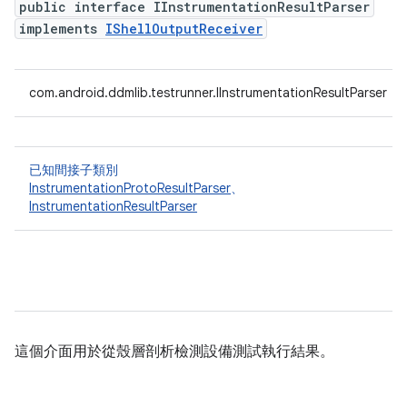
public interface IInstrumentationResultParser
implements
IShellOutputReceiver
com.android.ddmlib.testrunner.IInstrumentationResultParser
已知間接子類別
InstrumentationProtoResultParser
、
InstrumentationResultParser
這個介面用於從殼層剖析檢測設備測試執行結果。