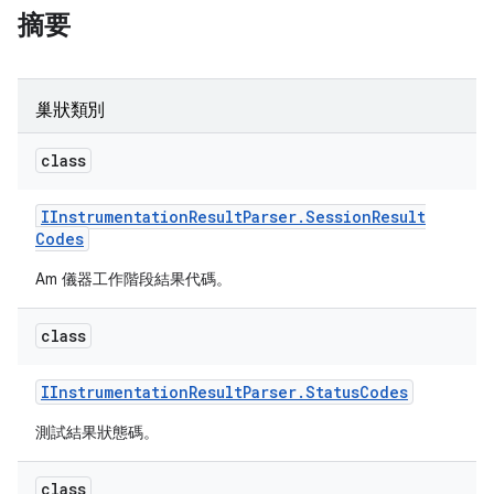
摘要
巢狀類別
class
IInstrumentation
Result
Parser
.
Session
Result
Codes
Am 儀器工作階段結果代碼。
class
IInstrumentation
Result
Parser
.
Status
Codes
測試結果狀態碼。
class