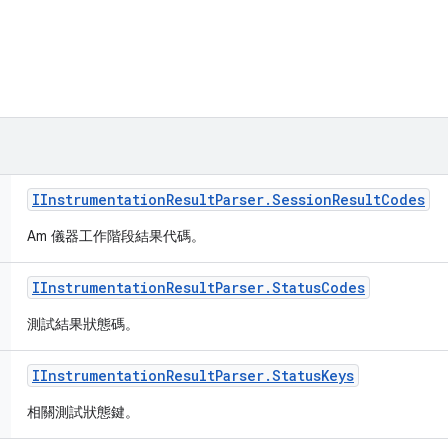
IInstrumentation
Result
Parser
.
Session
Result
Codes
Am 儀器工作階段結果代碼。
IInstrumentation
Result
Parser
.
Status
Codes
測試結果狀態碼。
IInstrumentation
Result
Parser
.
Status
Keys
相關測試狀態鍵。