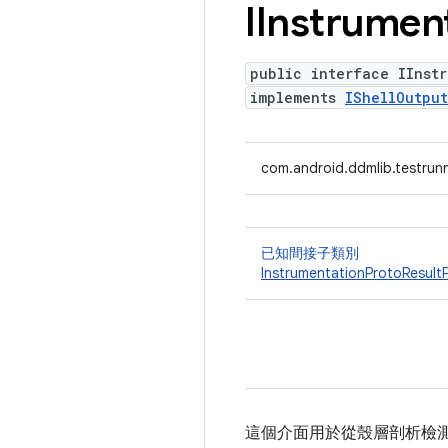
IInstrumen
public interface IInstr
implements
IShellOutpu
com.android.ddmlib.testrunn
已知間接子類別
InstrumentationProtoResult
這個介面用於從殼層剖析檢