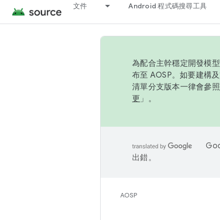
文件
Android 程式碼搜尋工具
為配合主幹穩定開發模型，
布至 AOSP。如要建構及
清單分支版本一律會參照推
更
」。
Go
出錯。
AOSP