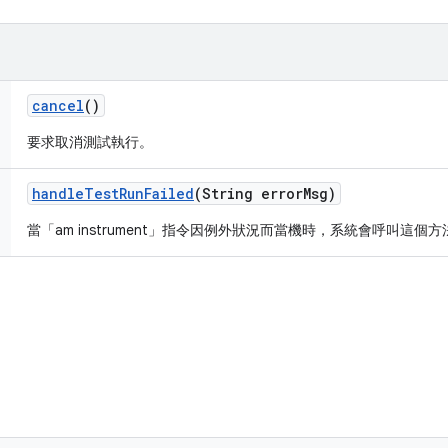
cancel
()
要求取消測試執行。
handle
Test
Run
Failed
(String error
Msg)
當「am instrument」指令因例外狀況而當機時，系統會呼叫這個方