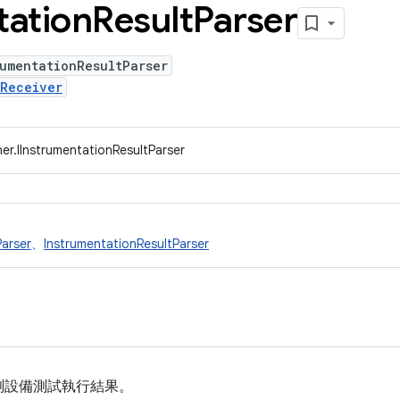
tation
Result
Parser
umentationResultParser
tReceiver
er.IInstrumentationResultParser
Parser
、
InstrumentationResultParser
測設備測試執行結果。