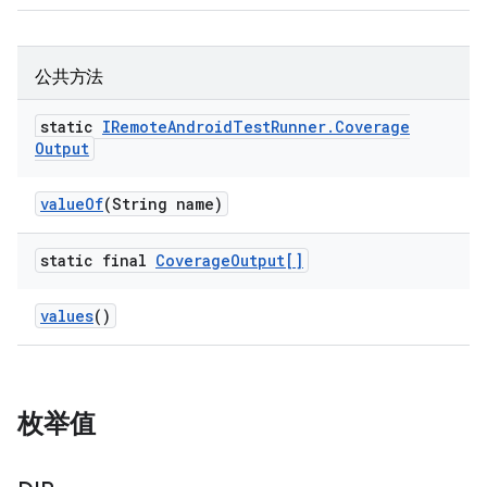
公共方法
static
IRemote
Android
Test
Runner
.
Coverage
Output
value
Of
(String name)
static final
Coverage
Output[]
values
()
枚举值