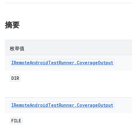
摘要
枚举值
IRemote
Android
Test
Runner
.
Coverage
Output
DIR
IRemote
Android
Test
Runner
.
Coverage
Output
FILE