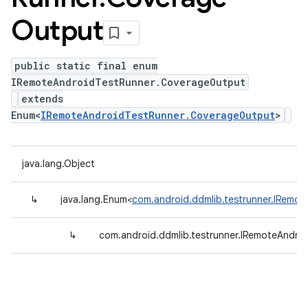
Output
public static final enum
IRemoteAndroidTestRunner.CoverageOutput
extends
Enum<
IRemoteAndroidTestRunner.CoverageOutput
>
java.lang.Object
↳
java.lang.Enum<
com.android.ddmlib.testrunner.IRemo
↳
com.android.ddmlib.testrunner.IRemoteAndro