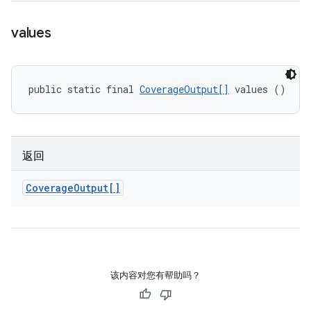
values
public static final 
CoverageOutput[]
 values ()
返回
Coverage
Output[]
该内容对您有帮助吗？