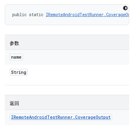
public static 
IRemoteAndroidTestRunner.CoverageOut
参数
name
String
返回
IRemote
Android
Test
Runner
.
Coverage
Output