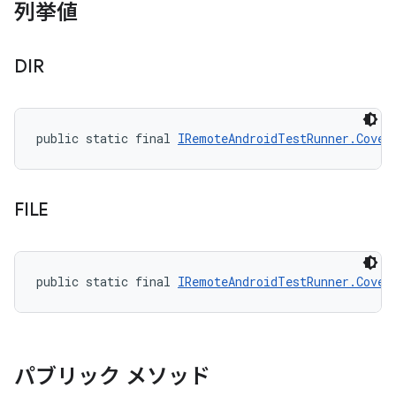
列挙値
DIR
public static final 
IRemoteAndroidTestRunner.Cover
FILE
public static final 
IRemoteAndroidTestRunner.Cover
パブリック メソッド