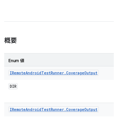
概要
Enum 値
IRemote
Android
Test
Runner
.
Coverage
Output
DIR
IRemote
Android
Test
Runner
.
Coverage
Output