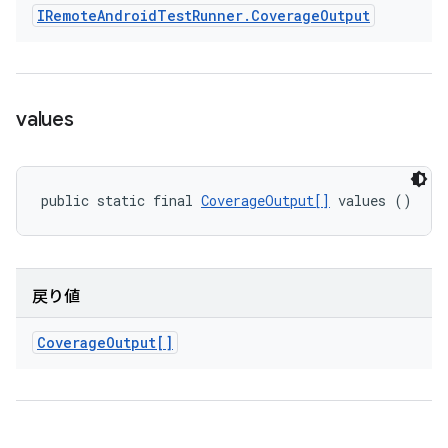
IRemote
Android
Test
Runner
.
Coverage
Output
values
public static final 
CoverageOutput[]
 values ()
戻り値
Coverage
Output[]