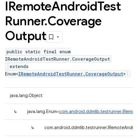
IRemote
Android
Test
Runner
.
Coverage
Output
public static final enum
IRemoteAndroidTestRunner.CoverageOutput
extends
Enum<
IRemoteAndroidTestRunner.CoverageOutput
>
java.lang.Object
↳
java.lang.Enum<
com.android.ddmlib.testrunner.IRemo
↳
com.android.ddmlib.testrunner.IRemoteAndro