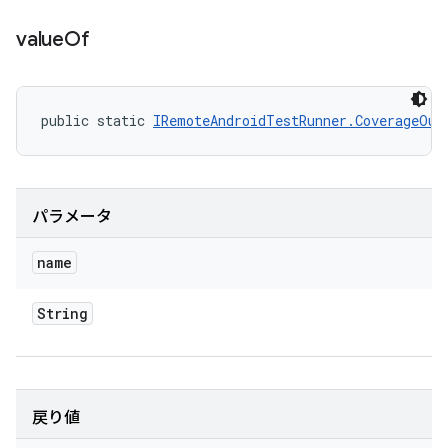
value
Of
public static 
IRemoteAndroidTestRunner.CoverageOut
パラメータ
name
String
戻り値