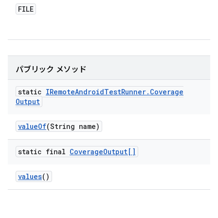
FILE
パブリック メソッド
static
IRemote
Android
Test
Runner
.
Coverage
Output
value
Of
(String name)
static final
Coverage
Output[]
values
()