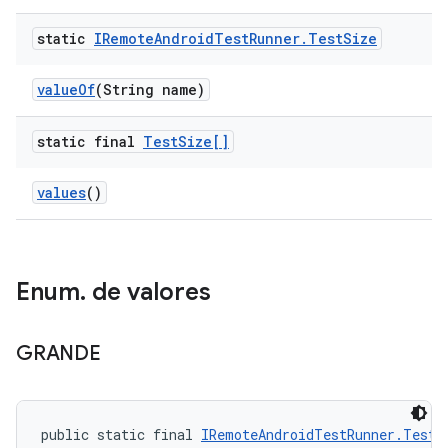
static
IRemote
Android
Test
Runner
.
Test
Size
value
Of
(String name)
static final
Test
Size[]
values
()
Enum
.
de valores
GRANDE
public static final 
IRemoteAndroidTestRunner.TestS