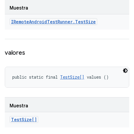
Muestra
IRemote
Android
Test
Runner
.
Test
Size
valores
public static final 
TestSize[]
 values ()
Muestra
Test
Size[]