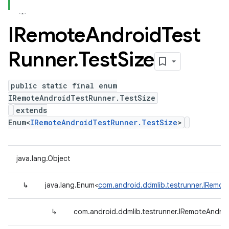
IRemote
Android
Test
Runner
.
Test
Size
public static final enum
IRemoteAndroidTestRunner.TestSize
extends
Enum<
IRemoteAndroidTestRunner.TestSize
>
java.lang.Object
↳
java.lang.Enum<
com.android.ddmlib.testrunner.IRemot
↳
com.android.ddmlib.testrunner.IRemoteAndroi