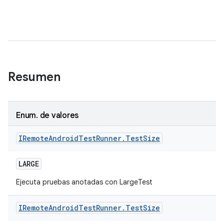
Resumen
Enum
.
de valores
IRemote
Android
Test
Runner
.
Test
Size
LARGE
Ejecuta pruebas anotadas con LargeTest
IRemote
Android
Test
Runner
.
Test
Size