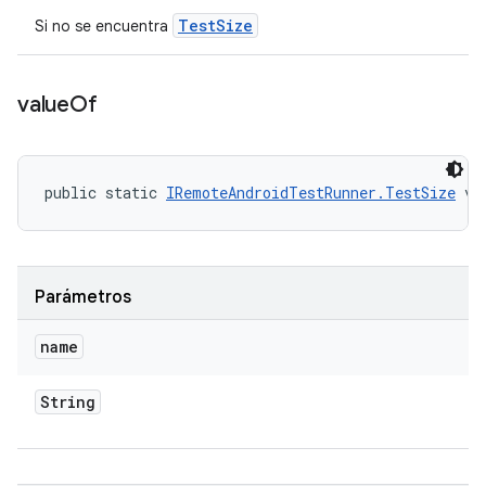
Test
Size
Si no se encuentra
value
Of
public static 
IRemoteAndroidTestRunner.TestSize
 va
Parámetros
name
String