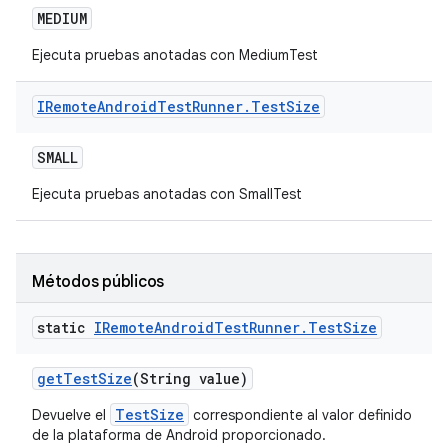
MEDIUM
Ejecuta pruebas anotadas con MediumTest
IRemote
Android
Test
Runner
.
Test
Size
SMALL
Ejecuta pruebas anotadas con SmallTest
Métodos públicos
static
IRemote
Android
Test
Runner
.
Test
Size
get
Test
Size
(String value)
TestSize
Devuelve el
correspondiente al valor definido
de la plataforma de Android proporcionado.