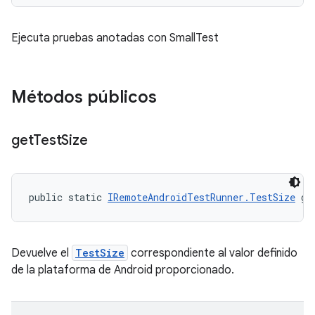
Ejecuta pruebas anotadas con SmallTest
Métodos públicos
get
Test
Size
public static 
IRemoteAndroidTestRunner.TestSize
 ge
Devuelve el
TestSize
correspondiente al valor definido
de la plataforma de Android proporcionado.