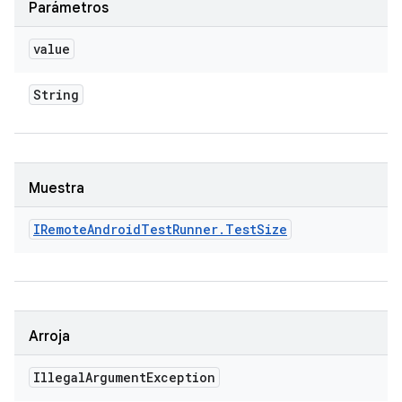
Parámetros
value
String
Muestra
IRemote
Android
Test
Runner
.
Test
Size
Arroja
Illegal
Argument
Exception