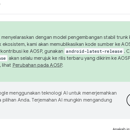
h
uk menyelaraskan dengan model pengembangan stabil trunk
tuk ekosistem, kami akan memublikasikan kode sumber ke A
kontribusi ke AOSP, gunakan
android-latest-release
. 
ase
akan selalu merujuk ke rilis terbaru yang dikirim ke AO
 lihat
Perubahan pada AOSP
.
gle menggunakan teknologi AI untuk menerjemahkan
a pilihan Anda. Terjemahan AI mungkin mengandung
Apakah in