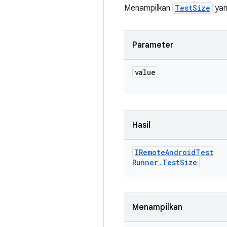
Menampilkan
TestSize
yan
Parameter
value
Hasil
IRemote
Android
Test
Runner
.
Test
Size
Menampilkan