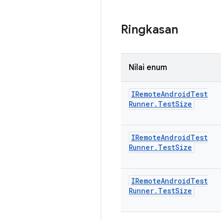
Ringkasan
Nilai enum
IRemote
Android
Test
Runner
.
Test
Size
IRemote
Android
Test
Runner
.
Test
Size
IRemote
Android
Test
Runner
.
Test
Size