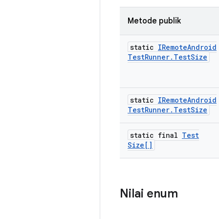
Metode publik
static
IRemote
Android
Test
Runner
.
Test
Size
static
IRemote
Android
Test
Runner
.
Test
Size
static final
Test
Size[]
Nilai enum