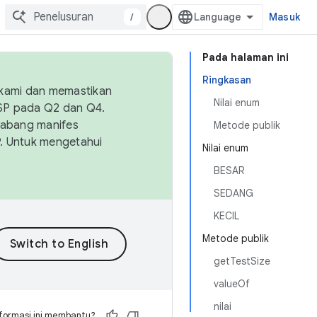
/
Masuk
Pada halaman ini
Ringkasan
 kami dan memastikan
Nilai enum
OSP pada Q2 dan Q4.
Cabang manifes
Metode publik
SP. Untuk mengetahui
Nilai enum
BESAR
SEDANG
KECIL
Metode publik
getTestSize
valueOf
nilai
formasi ini membantu?