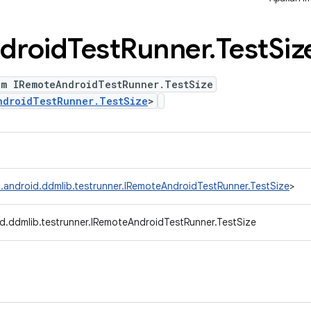
droid
Test
Runner
.
Test
Siz
um IRemoteAndroidTestRunner.TestSize
ndroidTestRunner.TestSize
>
.android.ddmlib.testrunner.IRemoteAndroidTestRunner.TestSize
>
d.ddmlib.testrunner.IRemoteAndroidTestRunner.TestSize