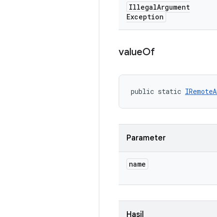
Illegal
Argument
Exception
value
Of
public static 
IRemoteA
Parameter
name
Hasil