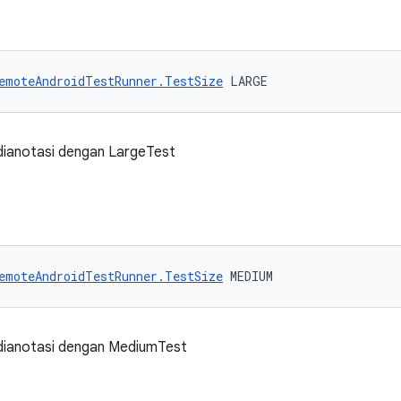
emoteAndroidTestRunner.TestSize
 LARGE
 dianotasi dengan LargeTest
emoteAndroidTestRunner.TestSize
 MEDIUM
 dianotasi dengan MediumTest