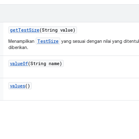
get
Test
Size
(String value)
TestSize
Menampilkan
yang sesuai dengan nilai yang ditentu
diberikan.
value
Of
(String name)
values
()