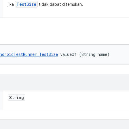
Test
Size
jika
tidak dapat ditemukan.
ndroidTestRunner.TestSize
 valueOf (String name)
String