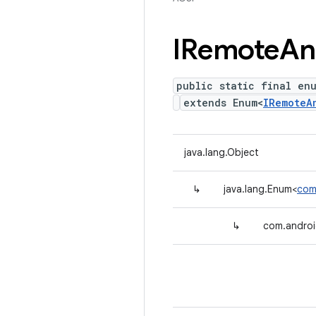
IRemote
An
public static final en
extends Enum<
IRemoteA
java.lang.Object
↳
java.lang.Enum<
com
↳
com.androi