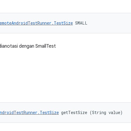
emoteAndroidTestRunner.TestSize
 SMALL
dianotasi dengan SmallTest
ndroidTestRunner.TestSize
 getTestSize (String value)