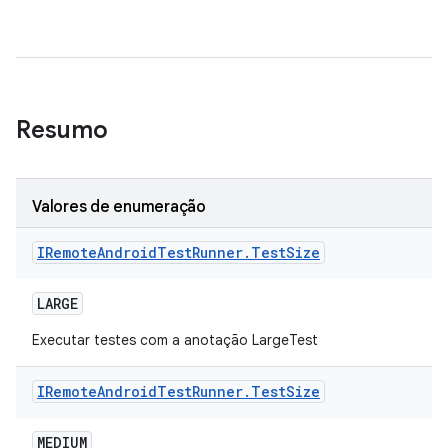
Resumo
Valores de enumeração
IRemote
Android
Test
Runner
.
Test
Size
LARGE
Executar testes com a anotação LargeTest
IRemote
Android
Test
Runner
.
Test
Size
MEDIUM