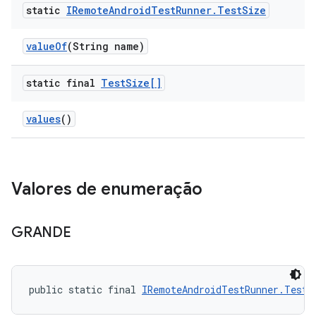
static
IRemote
Android
Test
Runner
.
Test
Size
value
Of
(String name)
static final
Test
Size[]
values
()
Valores de enumeração
GRANDE
public static final 
IRemoteAndroidTestRunner.TestS