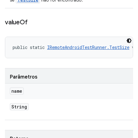
se
não for encontrado.
value
Of
public static 
IRemoteAndroidTestRunner.TestSize
 va
Parâmetros
name
String