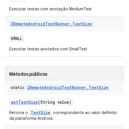
Executar testes com anotação MediumTest
IRemote
Android
Test
Runner
.
Test
Size
SMALL
Executar testes anotados com SmallTest
Métodos públicos
static
IRemote
Android
Test
Runner
.
Test
Size
get
Test
Size
(String value)
TestSize
Retorna o
correspondente ao valor definido
da plataforma Android.