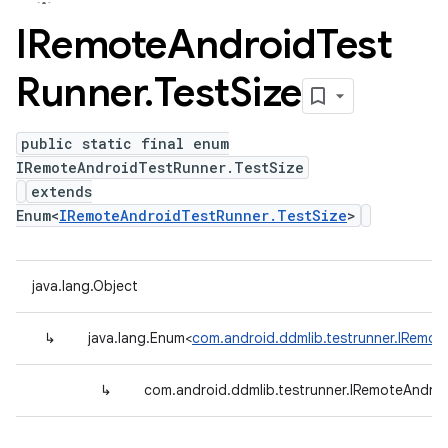
IRemote
Android
Test
Runner
.
Test
Size
public static final enum
IRemoteAndroidTestRunner.TestSize
extends
Enum<
IRemoteAndroidTestRunner.TestSize
>
java.lang.Object
↳
java.lang.Enum<
com.android.ddmlib.testrunner.IRemot
↳
com.android.ddmlib.testrunner.IRemoteAndroi