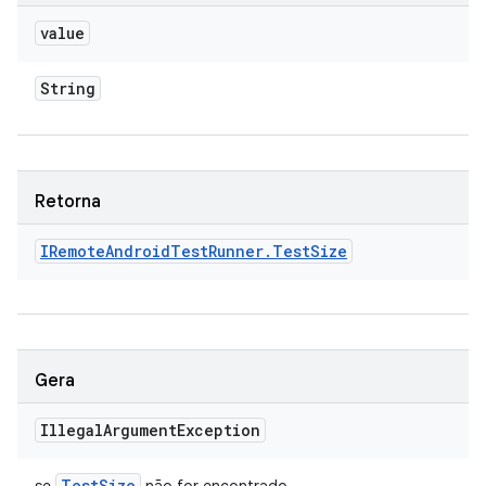
value
String
Retorna
IRemote
Android
Test
Runner
.
Test
Size
Gera
Illegal
Argument
Exception
Test
Size