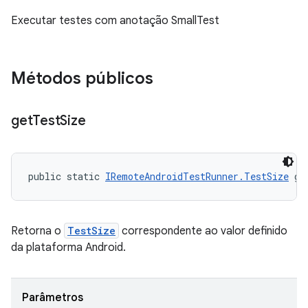
Executar testes com anotação SmallTest
Métodos públicos
get
Test
Size
public static 
IRemoteAndroidTestRunner.TestSize
 ge
Retorna o
TestSize
correspondente ao valor definido
da plataforma Android.
Parâmetros