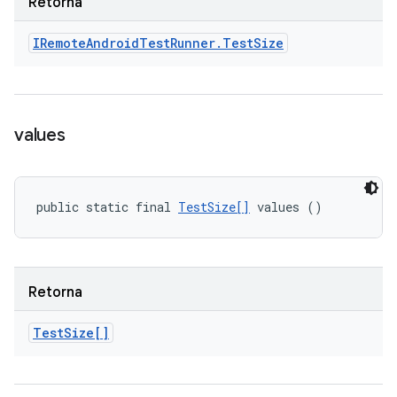
Retorna
IRemote
Android
Test
Runner
.
Test
Size
values
public static final 
TestSize[]
 values ()
Retorna
Test
Size[]