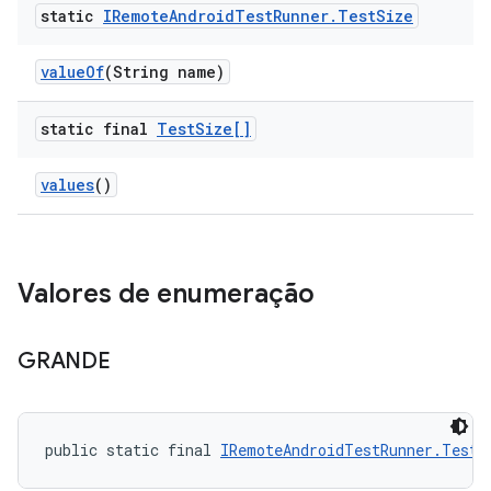
static
IRemote
Android
Test
Runner
.
Test
Size
value
Of
(String name)
static final
Test
Size[]
values
()
Valores de enumeração
GRANDE
public static final 
IRemoteAndroidTestRunner.TestS