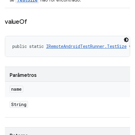
se
não for encontrado.
value
Of
public static 
IRemoteAndroidTestRunner.TestSize
 va
Parâmetros
name
String