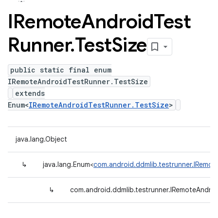
IRemote
Android
Test
Runner
.
Test
Size
public static final enum
IRemoteAndroidTestRunner.TestSize
extends
Enum<
IRemoteAndroidTestRunner.TestSize
>
java.lang.Object
↳
java.lang.Enum<
com.android.ddmlib.testrunner.IRemot
↳
com.android.ddmlib.testrunner.IRemoteAndroi