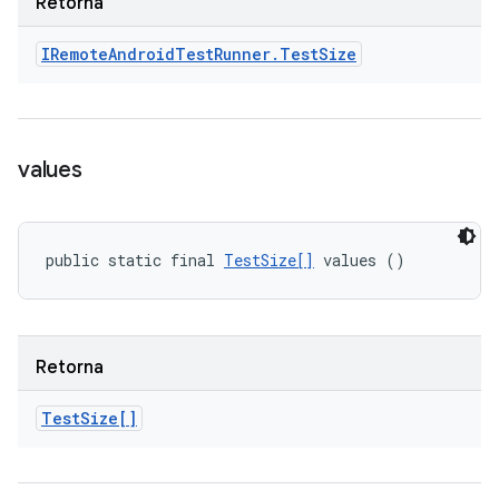
Retorna
IRemote
Android
Test
Runner
.
Test
Size
values
public static final 
TestSize[]
 values ()
Retorna
Test
Size[]