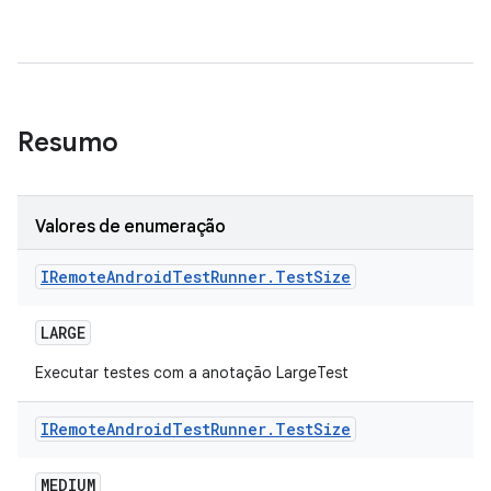
Resumo
Valores de enumeração
IRemote
Android
Test
Runner
.
Test
Size
LARGE
Executar testes com a anotação LargeTest
IRemote
Android
Test
Runner
.
Test
Size
MEDIUM