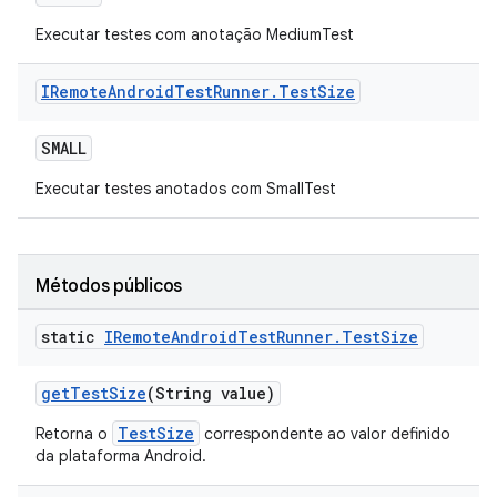
Executar testes com anotação MediumTest
IRemote
Android
Test
Runner
.
Test
Size
SMALL
Executar testes anotados com SmallTest
Métodos públicos
static
IRemote
Android
Test
Runner
.
Test
Size
get
Test
Size
(String value)
TestSize
Retorna o
correspondente ao valor definido
da plataforma Android.