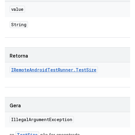
value
String
Retorna
IRemote
Android
Test
Runner
.
Test
Size
Gera
Illegal
Argument
Exception
Test
Size