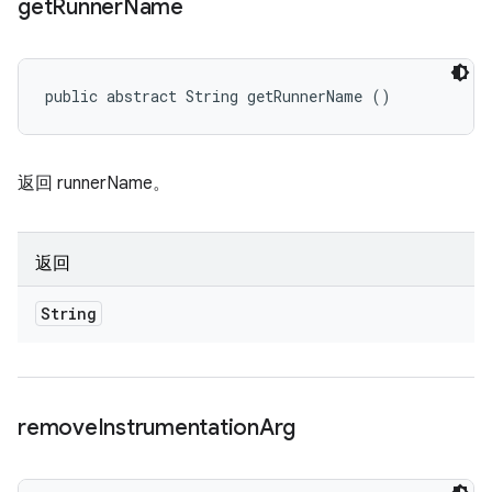
get
Runner
Name
public abstract String getRunnerName ()
返回 runnerName。
返回
String
remove
Instrumentation
Arg