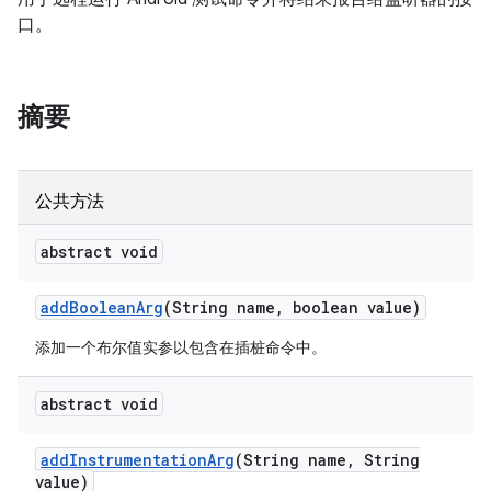
口。
摘要
公共方法
abstract void
add
Boolean
Arg
(String name
,
boolean value)
添加一个布尔值实参以包含在插桩命令中。
abstract void
add
Instrumentation
Arg
(String name
,
String
value)