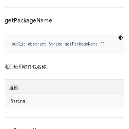
get
Package
Name
public abstract String getPackageName ()
返回应用软件包名称。
返回
String