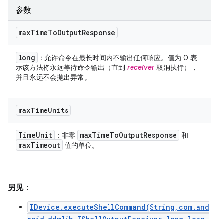
参数
max
Time
To
Output
Response
long
：允许命令在最长时间内不输出任何响应。值为 0 表
示该方法将永远等待命令输出（直到
receiver
取消执行），
并且永远不会抛出异常。
max
Time
Units
Time
Unit
max
Time
To
Output
Response
：非零
和
max
Timeout
值的单位。
另见：
IDevice.executeShellCommand(String,com.and
roid.ddmlib.IShellOutputReceiver,long,long,