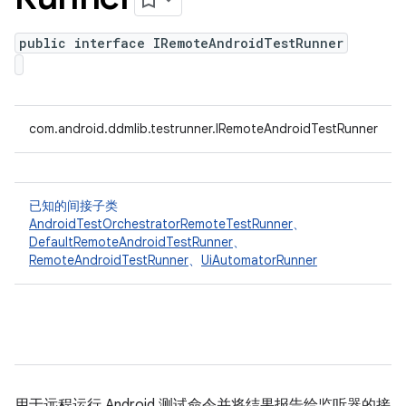
public interface IRemoteAndroidTestRunner
com.android.ddmlib.testrunner.IRemoteAndroidTestRunner
已知的间接子类
AndroidTestOrchestratorRemoteTestRunner
、
DefaultRemoteAndroidTestRunner
、
RemoteAndroidTestRunner
、
UiAutomatorRunner
用于远程运行 Android 测试命令并将结果报告给监听器的接