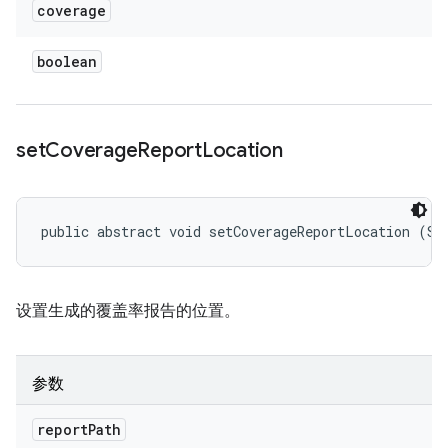
coverage
boolean
set
Coverage
Report
Location
public abstract void setCoverageReportLocation (St
设置生成的覆盖率报告的位置。
参数
report
Path