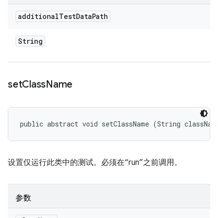
additional
Test
Data
Path
String
set
Class
Name
public abstract void setClassName (String classNam
设置仅运行此类中的测试。必须在“run”之前调用。
参数