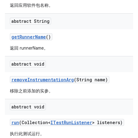
返回应用软件包名称。
abstract String
get
Runner
Name
()
返回 runnerName。
abstract void
remove
Instrumentation
Arg
(String name)
移除之前添加的实参。
abstract void
run
(Collection<
ITest
Run
Listener
> listeners)
执行此测试运行。