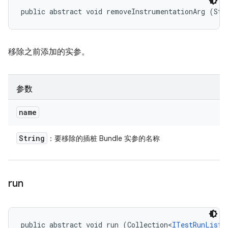
public abstract void removeInstrumentationArg (Str
移除之前添加的实参。
参数
name
String
：要移除的插桩 Bundle 实参的名称
run
public abstract void run (Collection<
ITestRunListe