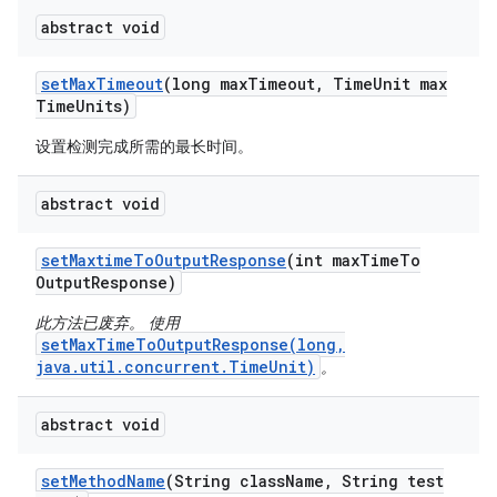
abstract void
set
Max
Timeout
(long max
Timeout
,
Time
Unit max
Time
Units)
设置检测完成所需的最长时间。
abstract void
set
Maxtime
To
Output
Response
(int max
Time
To
Output
Response)
此方法已废弃。 使用
setMaxTimeToOutputResponse(long,
java.util.concurrent.TimeUnit)
。
abstract void
set
Method
Name
(String class
Name
,
String test