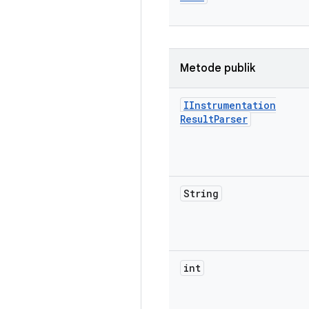
Metode publik
IInstrumentation
Result
Parser
String
int