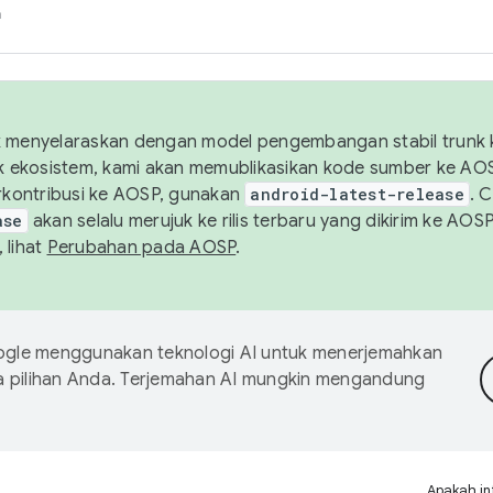
h
uk menyelaraskan dengan model pengembangan stabil trunk
tuk ekosistem, kami akan memublikasikan kode sumber ke A
kontribusi ke AOSP, gunakan
android-latest-release
. 
ase
akan selalu merujuk ke rilis terbaru yang dikirim ke AO
 lihat
Perubahan pada AOSP
.
gle menggunakan teknologi AI untuk menerjemahkan
a pilihan Anda. Terjemahan AI mungkin mengandung
Apakah in