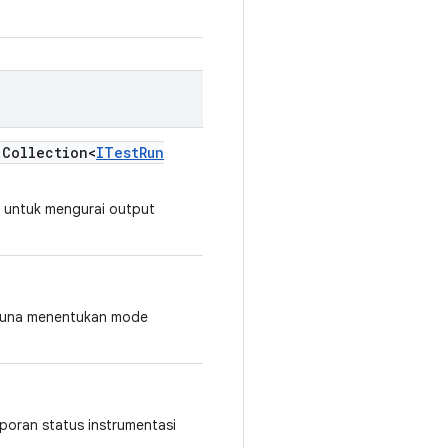
Collection<
ITest
Run
 untuk mengurai output
 guna menentukan mode
poran status instrumentasi