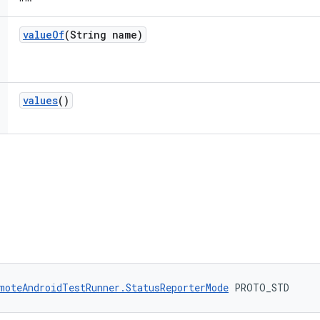
value
Of
(String name)
values
()
moteAndroidTestRunner.StatusReporterMode
 PROTO_STD