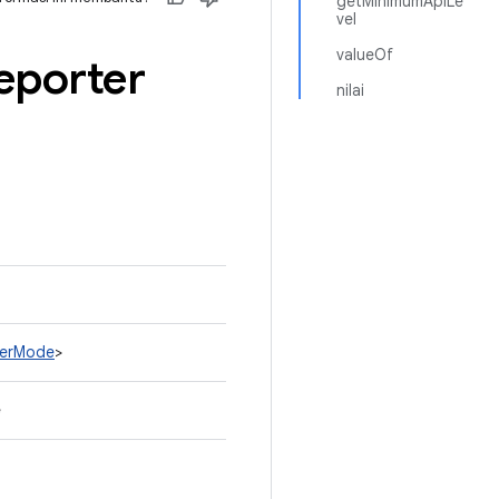
getMinimumApiLe
vel
valueOf
eporter
nilai
terMode
>
e