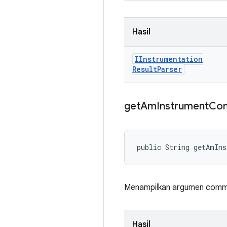
Hasil
IInstrumentation
Result
Parser
get
Am
Instrument
Co
public String getAmIn
Menampilkan argumen comman
Hasil