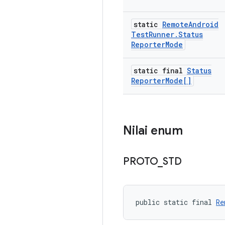
static
Remote
Android
Test
Runner
.
Status
Reporter
Mode
static final
Status
Reporter
Mode[]
Nilai enum
PROTO
_
STD
public static final 
Re