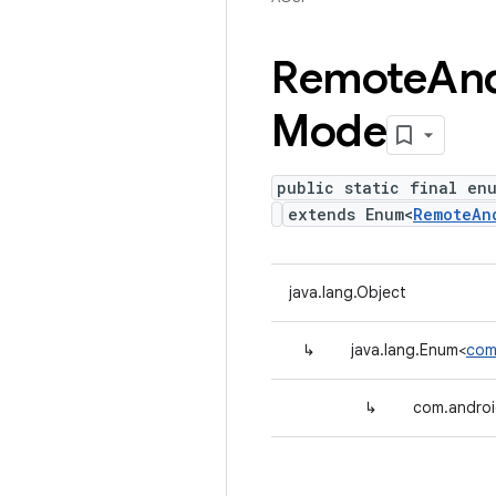
Remote
An
Mode
public static final en
extends Enum<
RemoteAn
java.lang.Object
↳
java.lang.Enum<
com
↳
com.androi