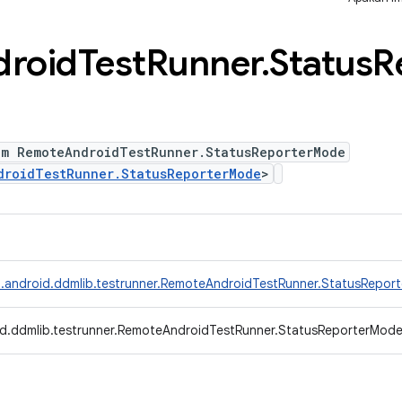
droid
Test
Runner
.
Status
R
um RemoteAndroidTestRunner.StatusReporterMode
droidTestRunner.StatusReporterMode
>
.android.ddmlib.testrunner.RemoteAndroidTestRunner.StatusRepor
d.ddmlib.testrunner.RemoteAndroidTestRunner.StatusReporterMod