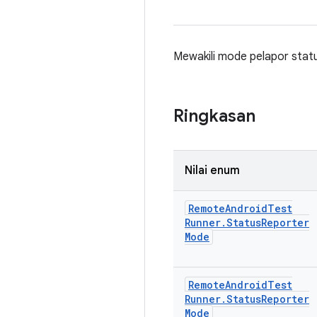
Mewakili mode pelapor statu
Ringkasan
Nilai enum
Remote
Android
Test
Runner
.
Status
Reporter
Mode
Remote
Android
Test
Runner
.
Status
Reporter
Mode