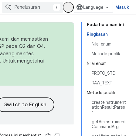
/
Masuk
Pada halaman ini
Ringkasan
 kami dan memastikan
Nilai enum
OSP pada Q2 dan Q4.
Cabang manifes
Metode publik
SP. Untuk mengetahui
Nilai enum
PROTO_STD
RAW_TEXT
Metode publik
createInstrument
ationResultParse
r
getAmInstrument
CommandArg
formasi ini membantu?