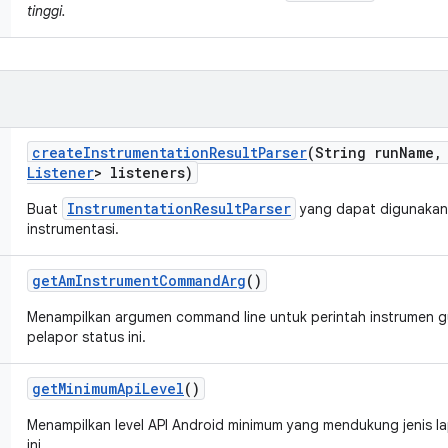
tinggi.
create
Instrumentation
Result
Parser
(String run
Name
,
Listener
> listeners)
InstrumentationResultParser
Buat
yang dapat digunakan
instrumentasi.
get
Am
Instrument
Command
Arg
()
Menampilkan argumen command line untuk perintah instrumen
pelapor status ini.
get
Minimum
Api
Level
()
Menampilkan level API Android minimum yang mendukung jenis la
ini.