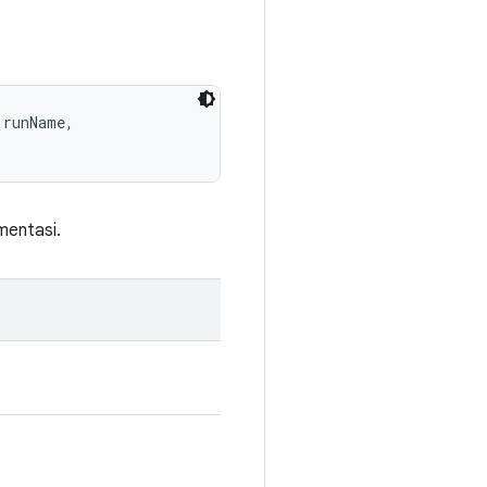
runName, 

mentasi.