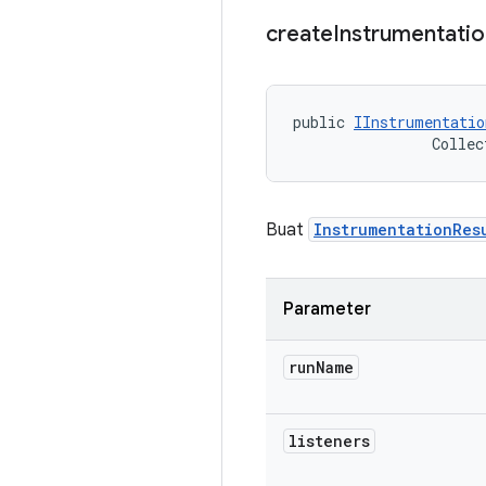
create
Instrumentatio
public 
IInstrumentatio
                Collec
Buat
InstrumentationRes
Parameter
run
Name
listeners