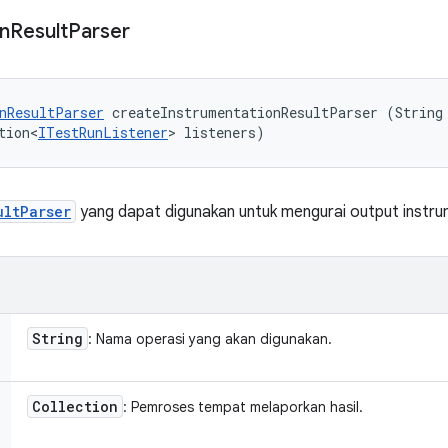
n
Result
Parser
nResultParser
 createInstrumentationResultParser (String 
tion<
ITestRunListener
> listeners)
ultParser
yang dapat digunakan untuk mengurai output instru
String
: Nama operasi yang akan digunakan.
Collection
: Pemroses tempat melaporkan hasil.