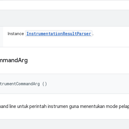
Instrumentation
Result
Parser
Instance
.
mmand
Arg
strumentCommandArg ()
d line untuk perintah instrumen guna menentukan mode pelapo