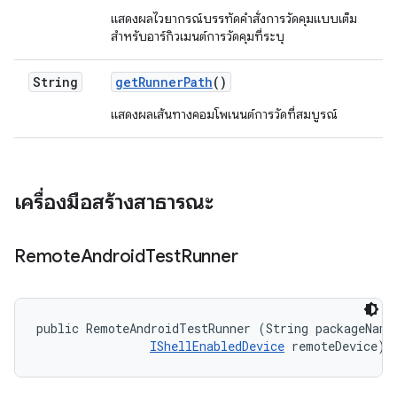
แสดงผลไวยากรณ์บรรทัดคำสั่งการวัดคุมแบบเต็ม
สำหรับอาร์กิวเมนต์การวัดคุมที่ระบุ
String
get
Runner
Path
()
แสดงผลเส้นทางคอมโพเนนต์การวัดที่สมบูรณ์
เครื่องมือสร้างสาธารณะ
Remote
Android
Test
Runner
public RemoteAndroidTestRunner (String packageName,
IShellEnabledDevice
 remoteDevice)