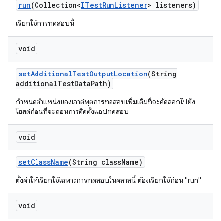
run
(Collection<
ITest
Run
Listener
> listeners)
เรียกใช้การทดสอบนี้
void
set
Additional
Test
Output
Location
(String
additional
Test
Data
Path)
กำหนดตำแหน่งของเอาต์พุตการทดสอบเพิ่มเติมที่จะคัดลอกไปยัง
โฮสต์ก่อนที่จะถอนการติดตั้งแอปทดสอบ
void
set
Class
Name
(String class
Name)
ตั้งค่าให้เรียกใช้เฉพาะการทดสอบในคลาสนี้ ต้องเรียกใช้ก่อน "run"
void