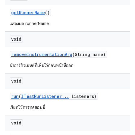
get
Runner
Name
()
แสดงผล runnerName
void
remove
Instrumentation
Arg
(String name)
นำอาร์กิวเมนต์ที่เพิ่มไว้ก่อนหน้านี้ออก
void
run
(
ITest
Run
Listener
.
.
.
listeners)
เรียกใช้การทดสอบนี้
void