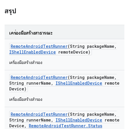
สรุป
เครื่องมือสร้างสาธารณะ
Remote
Android
Test
Runner
(String package
Name
,
IShell
Enabled
Device
remote
Device)
เครื่องมือสร้างสำรอง
Remote
Android
Test
Runner
(String package
Name
,
String runner
Name
,
IShell
Enabled
Device
remote
Device)
เครื่องมือสร้างสำรอง
Remote
Android
Test
Runner
(String package
Name
,
String runner
Name
,
IShell
Enabled
Device
remote
Device
,
Remote
Android
Test
Runner
.
Status