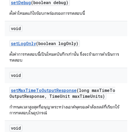
set
Debug
(boolean debug)
ตั้งค่าโหมดแก้ไขข้อบกพร่องของการทดสอบนี้
void
set
Log
Only
(boolean log
Only)
ตั้งค่าการทดสอบนี้เป็นโหมดบันทึกเท่านั้น ซึ่งจะข้ามการดำเนินการ
ทดสอบ
void
set
Max
Time
To
Output
Response
(long max
Time
To
Output
Response
,
Time
Unit max
Time
Units)
กำหนดเวลาสูงสุดที่อนุญาตระหว่างเอาต์พุตของคำสั่งเชลล์ที่เรียกใช้
การทดสอบในอุปกรณ์
void