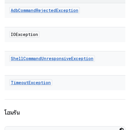
Adb
Command
Rejected
Exception
IOException
Shell
Command
Unresponsive
Exception
Timeout
Exception
โฮมรัน