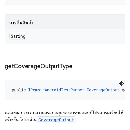
การคืนสินค้า
String
get
Coverage
Output
Type
public 
IRemoteAndroidTestRunner.CoverageOutput
 get
แสดงผลประเภทความครอบคลุมของการทดสอบที่โปรแกรมเรียกใช้
สร้างขึ้น โปรดอ่าน
CoverageOutput