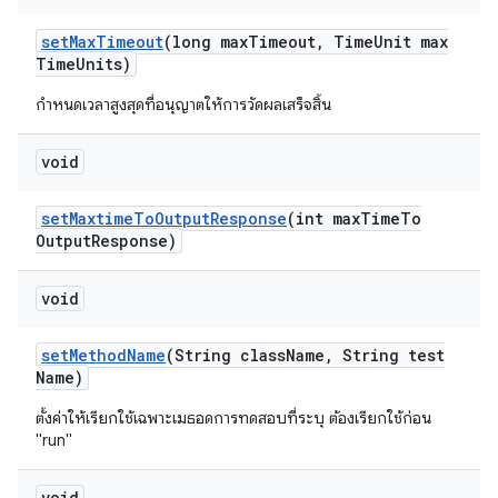
set
Max
Timeout
(long max
Timeout
,
Time
Unit max
Time
Units)
กำหนดเวลาสูงสุดที่อนุญาตให้การวัดผลเสร็จสิ้น
void
set
Maxtime
To
Output
Response
(int max
Time
To
Output
Response)
void
set
Method
Name
(String class
Name
,
String test
Name)
ตั้งค่าให้เรียกใช้เฉพาะเมธอดการทดสอบที่ระบุ ต้องเรียกใช้ก่อน
"run"
void