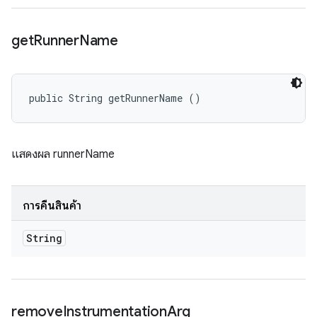
get
Runner
Name
public String getRunnerName ()
แสดงผล runnerName
การคืนสินค้า
String
remove
Instrumentation
Arg