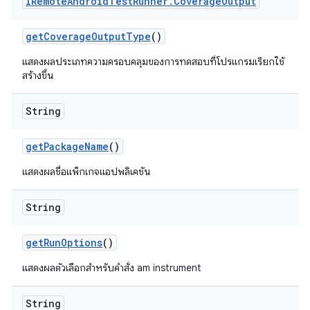
IRemote
Android
Test
Runner
.
Coverage
Output
get
Coverage
Output
Type
()
แสดงผลประเภทความครอบคลุมของการทดสอบที่โปรแกรมเรียกใช้
สร้างขึ้น
String
get
Package
Name
()
แสดงผลชื่อแพ็กเกจแอปพลิเคชัน
String
get
Run
Options
()
แสดงผลตัวเลือกสำหรับคำสั่ง am instrument
String