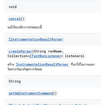
void
cancel
()
ขอให้ยกเลิกการทดสอบนี้
IInstrumentation
Result
Parser
create
Parser
(String run
Name
,
Collection<
ITest
Run
Listener
> listeners)
InstrumentationResultParser
สร้าง
ที่จะใช้ในการแยก
วิเคราะห์เอาต์พุตการวัดผล
String
get
Am
Instrument
Command
()