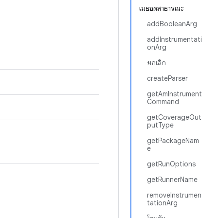
เมธอดสาธารณะ
addBooleanArg
addInstrumentati
onArg
ยกเลิก
createParser
getAmInstrument
Command
getCoverageOut
putType
getPackageNam
e
getRunOptions
getRunnerName
removeInstrumen
tationArg