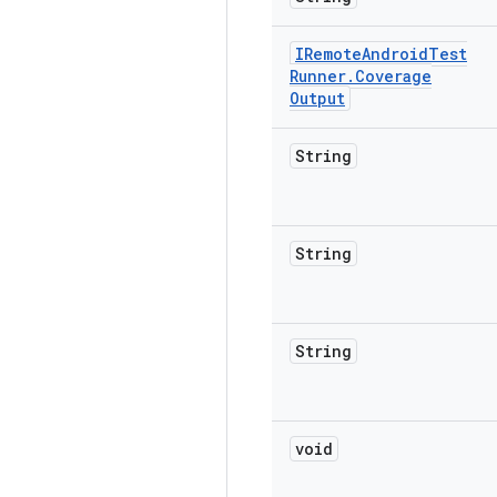
IRemote
Android
Test
Runner
.
Coverage
Output
String
String
String
void