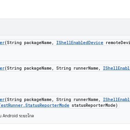
er
(String package
Name
,
IShell
Enabled
Device
remote
Dev
er
(String package
Name
,
String runner
Name
,
IShell
Enab
er
(String package
Name
,
String runner
Name
,
IShell
Enab
Test
Runner
.
Status
Reporter
Mode
status
Reporter
Mode)
บ Android ระยะไกล