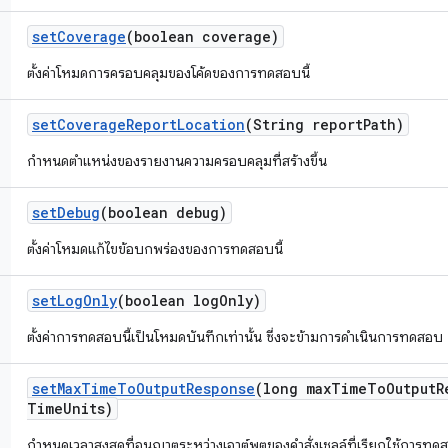
set
Coverage
(boolean coverage)
ตั้งค่าโหมดการครอบคลุมของโค้ดของการทดสอบนี้
set
Coverage
Report
Location
(String report
Path)
กำหนดตำแหน่งของรายงานความครอบคลุมที่สร้างขึ้น
set
Debug
(boolean debug)
ตั้งค่าโหมดแก้ไขข้อบกพร่องของการทดสอบนี้
set
Log
Only
(boolean log
Only)
ตั้งค่าการทดสอบนี้เป็นโหมดบันทึกเท่านั้น ซึ่งจะข้ามการดำเนินการทดสอบ
set
Max
Time
To
Output
Response
(long max
Time
To
Output
R
Time
Units)
กำหนดเวลาสูงสุดที่อนุญาตระหว่างเอาต์พุตของคำสั่งเชลล์ที่เรียกใช้การท