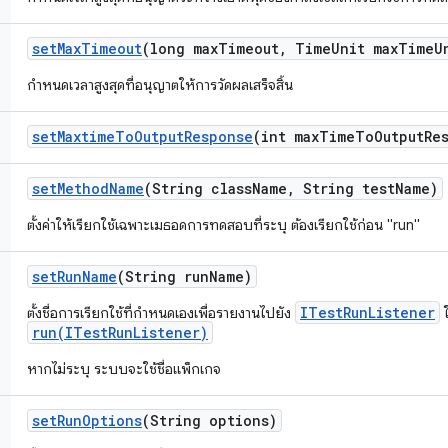
set
Max
Timeout
(long max
Timeout
,
Time
Unit max
Time
U
กำหนดเวลาสูงสุดที่อนุญาตให้การวัดผลเสร็จสิ้น
set
Maxtime
To
Output
Response
(int max
Time
To
Output
Re
set
Method
Name
(String class
Name
,
String test
Name)
ตั้งค่าให้เรียกใช้เฉพาะเมธอดการทดสอบที่ระบุ ต้องเรียกใช้ก่อน "run"
set
Run
Name
(String run
Name)
ITestRunListener
ตั้งชื่อการเรียกใช้ที่กำหนดเองเพื่อรายงานไปยัง
ใ
run(ITestRunListener)
หากไม่ระบุ ระบบจะใช้ชื่อแพ็กเกจ
set
Run
Options
(String options)