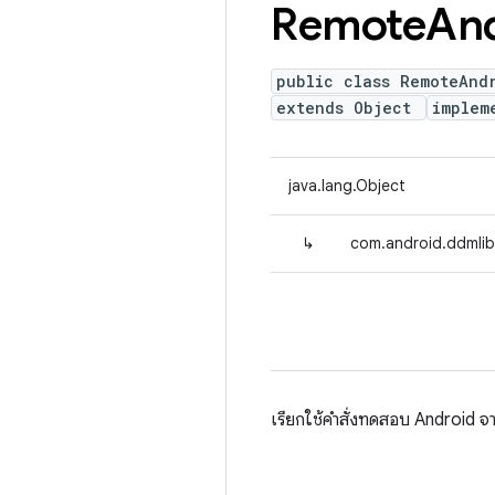
Remote
An
public class RemoteAnd
extends Object
implem
java.lang.Object
↳
com.android.ddmlib
เรียกใช้คำสั่งทดสอบ Android 