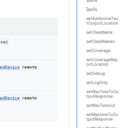
โฮมรัน
โฮมรัน
setAdditionalTes
tOutputLocation
setClassName
setClassNames
ice)
setCoverage
setCoverageRep
ortLocation
led
Device
remote
setDebug
setLogOnly
setMaxTimeToOu
tputResponse
led
Device
remote
setMaxTimeout
setMaxtimeToOu
tputResponse