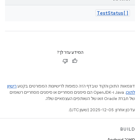
Test
Status[]
המידע עזר לך?
דוגמאות התוכן והקוד שבדף הזה כפופות לרישיונות המפורטים בקטע
רישיון
לתוכן
.‏ Java ו-OpenJDK הם סימנים מסחריים או סימנים מסחריים רשומים
של חברת Oracle ו/או של השותפים העצמאיים שלה.
עדכון אחרון: 2025-12-05 (שעון UTC).
BUILD
מאגר Android