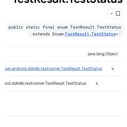
public static final enum TestResult.TestStatus
extends Enum<
TestResult.TestStatus
>
java.lang.Object
m<
com.android.ddmlib.testrunner.TestResult.TestStatus
↳
droid.ddmlib.testrunner.TestResult.TestStatus
↳