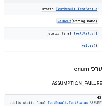
static
Test
Result
.
Test
Status
value
Of
(String name)
static final
Test
Status[]
values
()
ערכי enum
ASSUMPTION
_
FAILURE
public static final 
TestResult.TestStatus
 ASSUMPTI