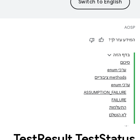
AOSP
המידע עזר לך?
בדף הזה
סיכום
ערכי enum
‫methods ציבוריים
ערכי enum
ASSUMPTION_FAILURE
FAILURE
התעלמות
לא הושלם
Test
Result
.
Test
Status