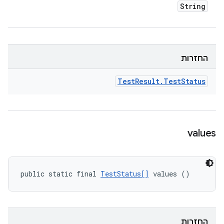
String
החזרות
Test
Result
.
Test
Status
values
public static final 
TestStatus[]
 values ()
החזרות