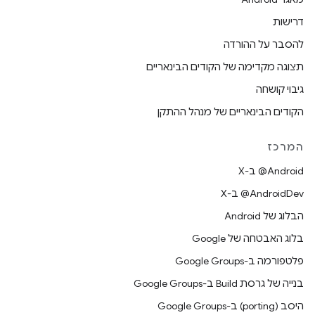
דרישות
להסבר על ההורדה
תצוגה מקדימה של הקודים הבינאריים
גיבוי קושחה
הקודים הבינאריים של מנהל ההתקן
המרכז
‫‎@Android ב-X
‫‎@AndroidDev ב-X
הבלוג של Android
בלוג האבטחה של Google
פלטפורמה ב-Google Groups
בנייה של גרסת Build ב-Google Groups
היסב (porting) ב-Google Groups