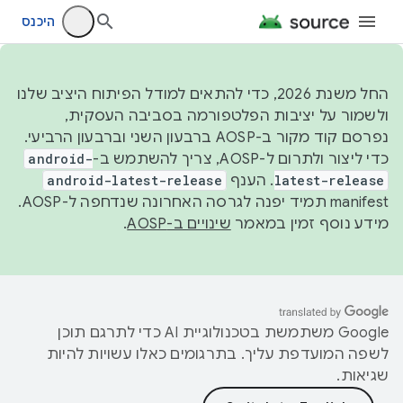
היכנס
החל משנת 2026, כדי להתאים למודל הפיתוח היציב שלנו
ולשמור על יציבות הפלטפורמה בסביבה העסקית,
נפרסם קוד מקור ב-AOSP ברבעון השני וברבעון הרביעי.
כדי ליצור ולתרום ל-AOSP, צריך להשתמש ב-
android-
latest-release
. הענף
android-latest-release
manifest תמיד יפנה לגרסה האחרונה שנדחפה ל-AOSP.
מידע נוסף זמין במאמר
שינויים ב-AOSP
.
‫Google משתמשת בטכנולוגיית AI כדי לתרגם תוכן
לשפה המועדפת עליך. בתרגומים כאלו עשויות להיות
שגיאות.