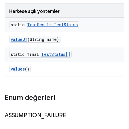
Herkese açık yöntemler
static
Test
Result
.
Test
Status
value
Of
(String name)
static final
Test
Status[]
values
()
Enum değerleri
ASSUMPTION
_
FAILURE