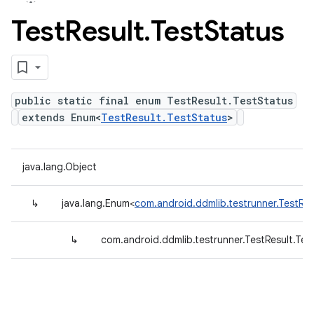
Test
Result
.
Test
Status
public static final enum TestResult.TestStatus
extends Enum<
TestResult.TestStatus
>
java.lang.Object
↳
java.lang.Enum<
com.android.ddmlib.testrunner.TestRes
↳
com.android.ddmlib.testrunner.TestResult.Tes