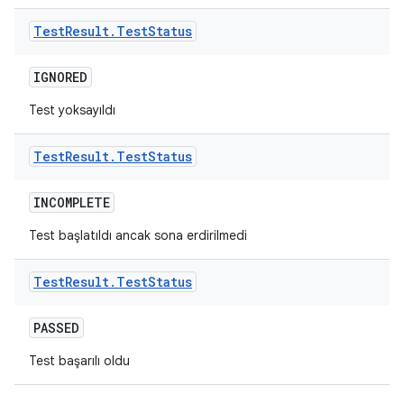
Test
Result
.
Test
Status
IGNORED
Test yoksayıldı
Test
Result
.
Test
Status
INCOMPLETE
Test başlatıldı ancak sona erdirilmedi
Test
Result
.
Test
Status
PASSED
Test başarılı oldu