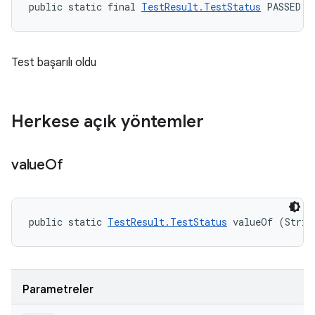
public static final 
TestResult.TestStatus
 PASSED
Test başarılı oldu
Herkese açık yöntemler
value
Of
public static 
TestResult.TestStatus
 valueOf (Strin
Parametreler