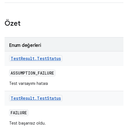
Özet
Enum değerleri
Test
Result
.
Test
Status
ASSUMPTION
_
FAILURE
Test varsayımı hatası
Test
Result
.
Test
Status
FAILURE
Test başarısız oldu.