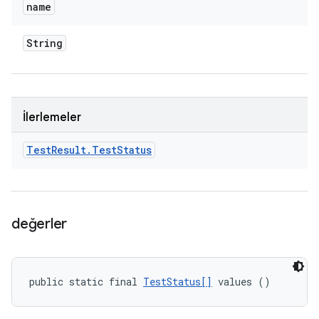
name
String
İlerlemeler
Test
Result
.
Test
Status
değerler
public static final 
TestStatus[]
 values ()