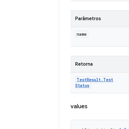
Parâmetros
name
Retorna
Test
Result
.
Test
Status
values