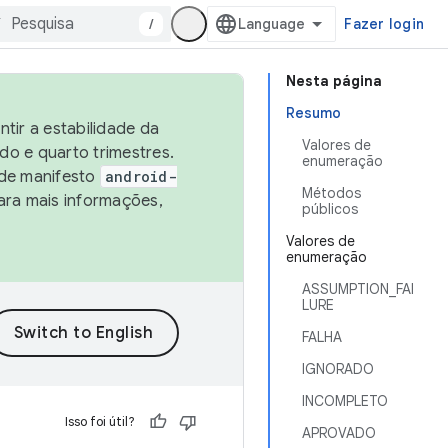
/
Fazer login
Nesta página
Resumo
tir a estabilidade da
Valores de
o e quarto trimestres.
enumeração
 de manifesto
android-
Métodos
ara mais informações,
públicos
Valores de
enumeração
ASSUMPTION_FAI
LURE
FALHA
IGNORADO
INCOMPLETO
Isso foi útil?
APROVADO