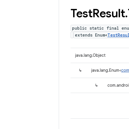
Test
Result
.
public static final en
extends Enum<
TestResu
java.lang.Object
↳
java.lang.Enum<
com
↳
com.androi