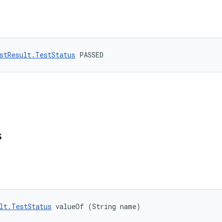
stResult.TestStatus
 PASSED
s
lt.TestStatus
 valueOf (String name)