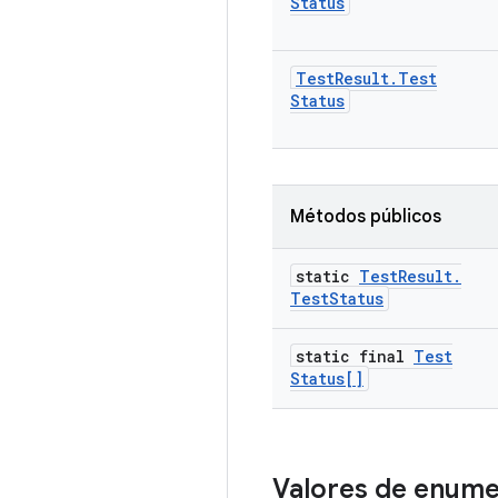
Status
Test
Result
.
Test
Status
Métodos públicos
static
Test
Result
.
Test
Status
static final
Test
Status[]
Valores de enum