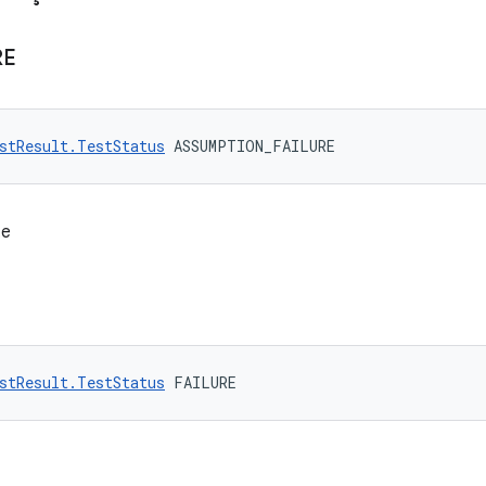
RE
stResult.TestStatus
 ASSUMPTION_FAILURE
te
stResult.TestStatus
 FAILURE