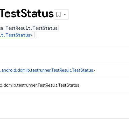
Test
Status
um TestResult.TestStatus
lt.TestStatus
>
.android.ddmlib.testrunner.TestResult.TestStatus
>
d.ddmlib.testrunner.TestResult.TestStatus