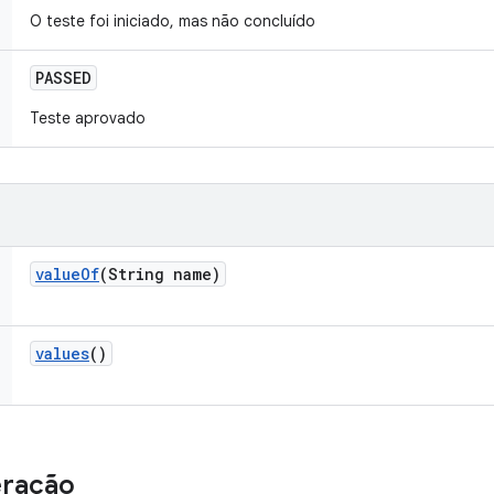
O teste foi iniciado, mas não concluído
PASSED
Teste aprovado
value
Of
(String name)
values
()
eração