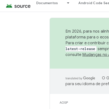
Documentos
Android Code Se
Em 2026, para nos alin
plataforma para o ecos
Para criar e contribuir
latest-release
sempre
consulte
Mudanças no
O G
para seu idioma de pre
AOSP