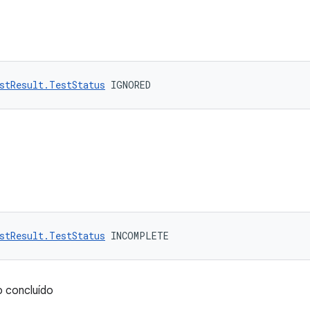
stResult.TestStatus
 IGNORED
stResult.TestStatus
 INCOMPLETE
o concluído