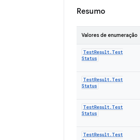
Resumo
Valores de enumeração
Test
Result
.
Test
Status
Test
Result
.
Test
Status
Test
Result
.
Test
Status
Test
Result
.
Test