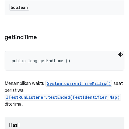
boolean
get
End
Time
public long getEndTime ()
Menampilkan waktu
System.currentTimeMillis()
saat
peristiwa
ITestRunListener.testEnded(TestIdentifier,Map)
diterima.
Hasil