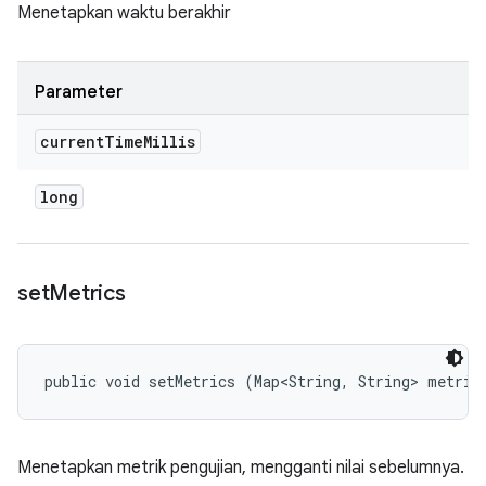
Menetapkan waktu berakhir
Parameter
current
Time
Millis
long
set
Metrics
public void setMetrics (Map<String, String> metric
Menetapkan metrik pengujian, mengganti nilai sebelumnya.