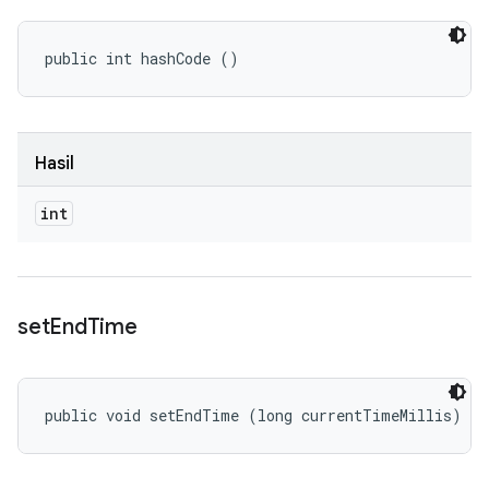
public int hashCode ()
Hasil
int
set
End
Time
public void setEndTime (long currentTimeMillis)