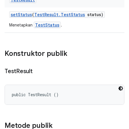
set
Status
(
Test
Result
.
Test
Status
status)
TestStatus
Menetapkan
.
Konstruktor publik
Test
Result
public TestResult ()
Metode publik