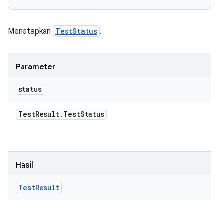
Menetapkan
TestStatus
.
Parameter
status
Test
Result
.
Test
Status
Hasil
Test
Result