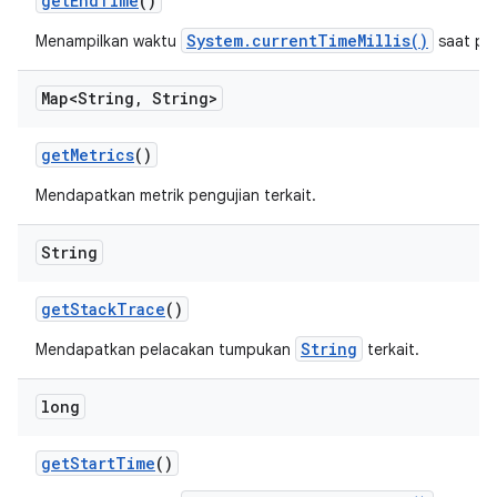
get
End
Time
()
System.currentTimeMillis()
Menampilkan waktu
saat pe
Map<String
,
String>
get
Metrics
()
Mendapatkan metrik pengujian terkait.
String
get
Stack
Trace
()
String
Mendapatkan pelacakan tumpukan
terkait.
long
get
Start
Time
()