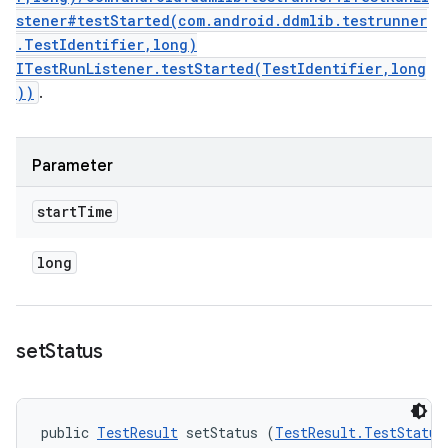
stener#testStarted(com.android.ddmlib.testrunner
.TestIdentifier,long)
ITestRunListener.testStarted(TestIdentifier,long
))
.
Parameter
start
Time
long
set
Status
public 
TestResult
 setStatus (
TestResult.TestStatus