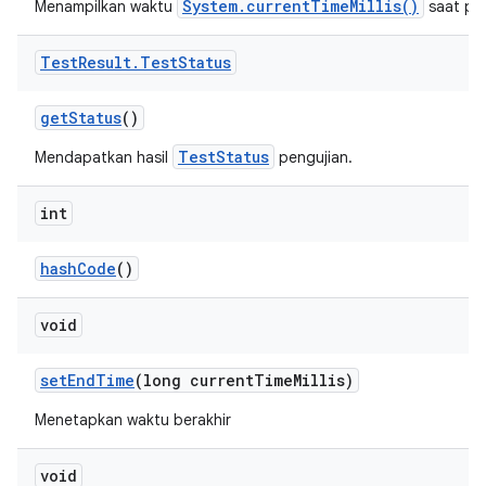
System.currentTimeMillis()
Menampilkan waktu
saat pe
Test
Result
.
Test
Status
get
Status
()
TestStatus
Mendapatkan hasil
pengujian.
int
hash
Code
()
void
set
End
Time
(long current
Time
Millis)
Menetapkan waktu berakhir
void