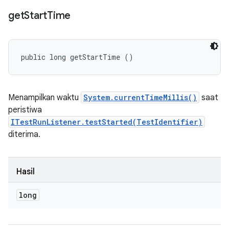
get
Start
Time
public long getStartTime ()
Menampilkan waktu
System.currentTimeMillis()
saat
peristiwa
ITestRunListener.testStarted(TestIdentifier)
diterima.
Hasil
long