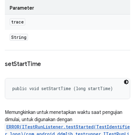
Parameter
trace
String
set
Start
Time
public void setStartTime (long startTime)
Memungkinkan untuk menetapkan waktu saat pengujian
dimulai, untuk digunakan dengan
ERROR(ITestRunListener.testStarted(TestIdentifie
r,long)/com.android.ddmlib.testrunner.ITestRunLi