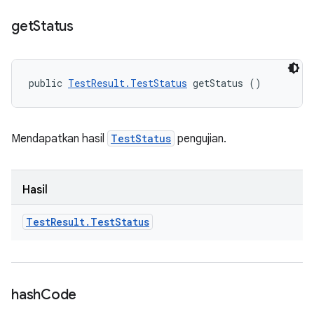
get
Status
public 
TestResult.TestStatus
 getStatus ()
Mendapatkan hasil
TestStatus
pengujian.
Hasil
Test
Result
.
Test
Status
hash
Code