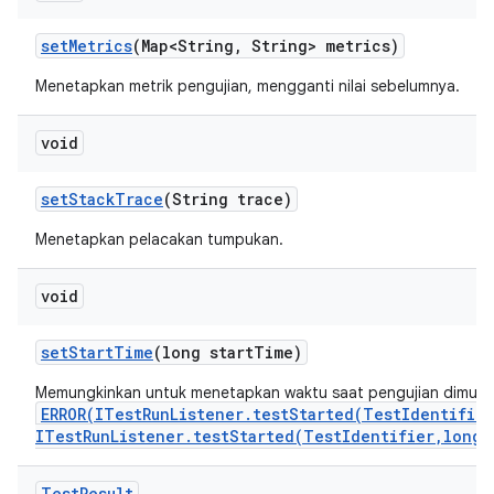
set
Metrics
(Map<String
,
String> metrics)
Menetapkan metrik pengujian, mengganti nilai sebelumnya.
void
set
Stack
Trace
(String trace)
Menetapkan pelacakan tumpukan.
void
set
Start
Time
(long start
Time)
Memungkinkan untuk menetapkan waktu saat pengujian dimulai
ERROR(ITestRunListener.testStarted(TestIdentifie
ITestRunListener.testStarted(TestIdentifier,long)
Test
Result