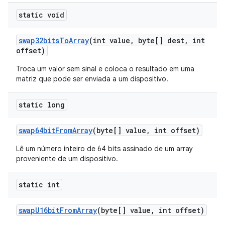
static void
swap32bits
To
Array
(int value
,
byte[] dest
,
int
offset)
Troca um valor sem sinal e coloca o resultado em uma
matriz que pode ser enviada a um dispositivo.
static long
swap64bit
From
Array
(byte[] value
,
int offset)
Lê um número inteiro de 64 bits assinado de um array
proveniente de um dispositivo.
static int
swap
U16bit
From
Array
(byte[] value
,
int offset)