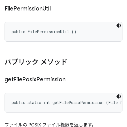
File
Permission
Util
public FilePermissionUtil ()
パブリック メソッド
get
File
Posix
Permission
public static int getFilePosixPermission (File fil
ファイルの POSIX ファイル権限を返します。