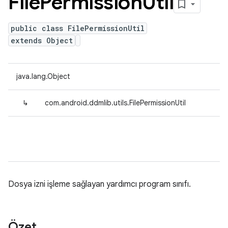
File
Permission
Util
public class FilePermissionUtil
extends Object
java.lang.Object
↳
com.android.ddmlib.utils.FilePermissionUtil
Dosya izni işleme sağlayan yardımcı program sınıfı.
Özet