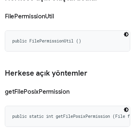
File
Permission
Util
public FilePermissionUtil ()
Herkese açık yöntemler
get
File
Posix
Permission
public static int getFilePosixPermission (File fil