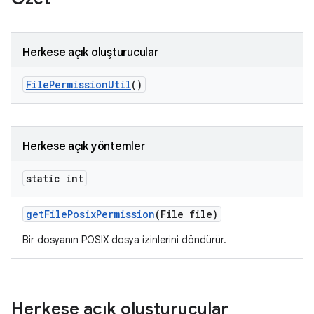
Herkese açık oluşturucular
File
Permission
Util
()
Herkese açık yöntemler
static int
get
File
Posix
Permission
(File file)
Bir dosyanın POSIX dosya izinlerini döndürür.
Herkese açık oluşturucular