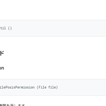
Util ()
ド
on
FilePosixPermission (File file)