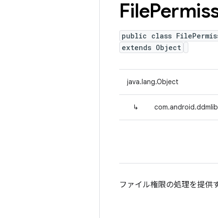
File
Permiss
public class FilePermis
extends Object
java.lang.Object
↳
com.android.ddmlib.u
ファイル権限の処理を提供す