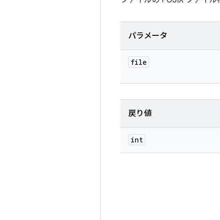
ファイルの POSIX ファイ
パラメータ
file
戻り値
int