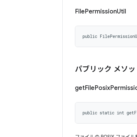
File
Permission
Util
public FilePermission
パブリック メソッ
get
File
Posix
Permissi
public static int get