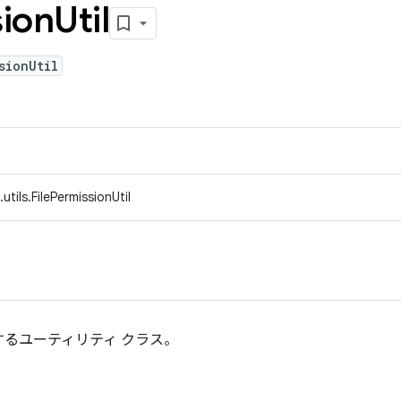
ion
Util
sionUtil
tils.FilePermissionUtil
るユーティリティ クラス。