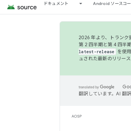
ドキュメント
Android ソース
2026 年より、トラ
第 2 四半期と第 4 四
latest-release
を使用
ュされた最新のリリース
Go
翻訳しています。AI 
AOSP