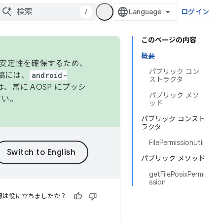
/
ログイン
このページの内容
概要
の安定性を確保するため、
パブリック コン
投稿には、
android-
ストラクタ
、常に AOSP にプッシ
パブリック メソ
さい。
ッド
パブリック コンスト
ラクタ
FilePermissionUtil
パブリック メソッド
getFilePosixPermi
ssion
報は役に立ちましたか？