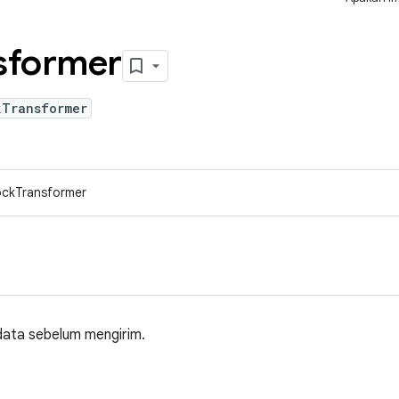
sformer
kTransformer
lockTransformer
data sebelum mengirim.