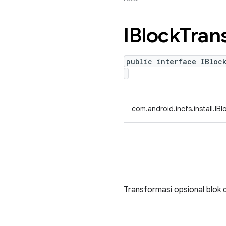
IBlock
Tran
public interface IBloc
com.android.incfs.install.IB
Transformasi opsional blok 