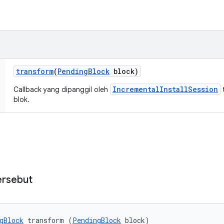
transform
(
Pending
Block
block)
IncrementalInstallSession
Callback yang dipanggil oleh
blok.
ersebut
gBlock
 transform (
PendingBlock
 block)