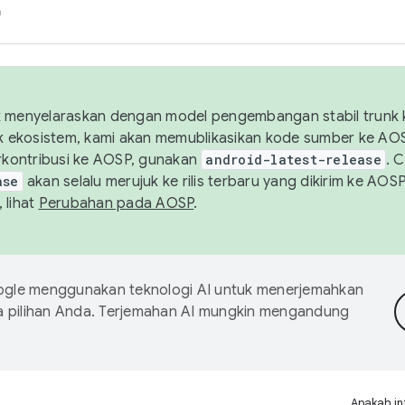
h
uk menyelaraskan dengan model pengembangan stabil trunk
tuk ekosistem, kami akan memublikasikan kode sumber ke A
kontribusi ke AOSP, gunakan
android-latest-release
. 
ase
akan selalu merujuk ke rilis terbaru yang dikirim ke AO
 lihat
Perubahan pada AOSP
.
gle menggunakan teknologi AI untuk menerjemahkan
a pilihan Anda. Terjemahan AI mungkin mengandung
Apakah in