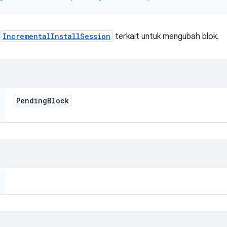
IncrementalInstallSession
terkait untuk mengubah blok.
Pending
Block