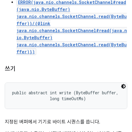
ERROR(java.nio.channels.SocketChannel#read
(java.nio.ByteBuffer)
java.nio.channels.SocketChannel.read(ByteBu
ffer)}/{@link
java.nio.channels.SocketChannel#read(java.n
io.ByteBuffer)
java.nio.channels.SocketChannel.read(ByteBu
ffer)})
쓰기
public abstract int write (ByteBuffer buffer, 

                long timeOutMs)
지정된 버퍼에서 기기로 바이트 시퀀스를 씁니다.