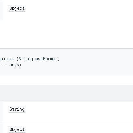
Object
arning (String msgFormat, 

t... args)
String
Object