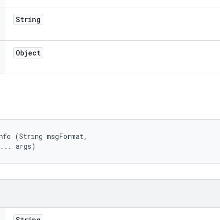
String
Object
nfo (String msgFormat, 

t... args)
String