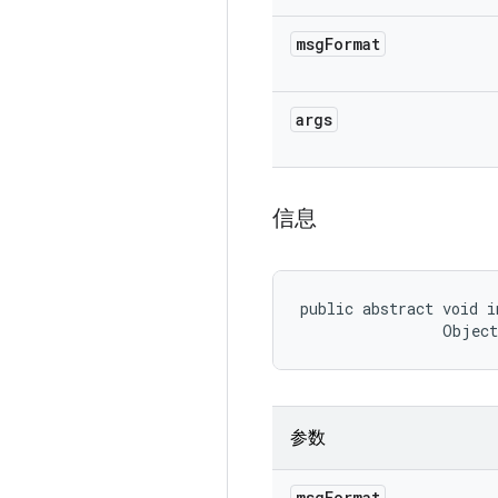
msg
Format
args
信息
public abstract void i
                Objec
参数
msg
Format