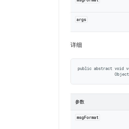
args
详细
public abstract void v
                Objec
参数
msg
Format