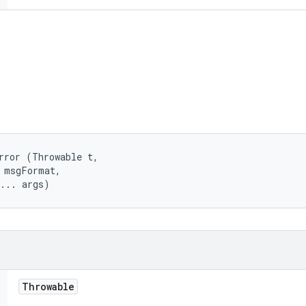
rror (Throwable t, 

 msgFormat, 

t... args)
Throwable