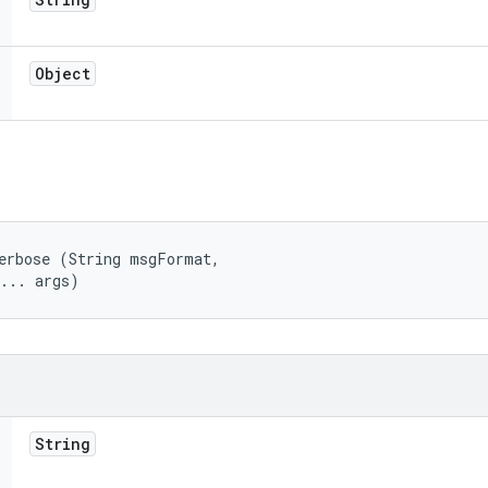
Object
erbose (String msgFormat, 

t... args)
String