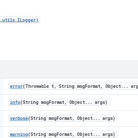
.utils.ILogger)
error
(Throwable t
,
String msg
Format
,
Object
.
.
.
arg
info
(String msg
Format
,
Object
.
.
.
args)
verbose
(String msg
Format
,
Object
.
.
.
args)
warning
(String msg
Format
,
Object
.
.
.
args)