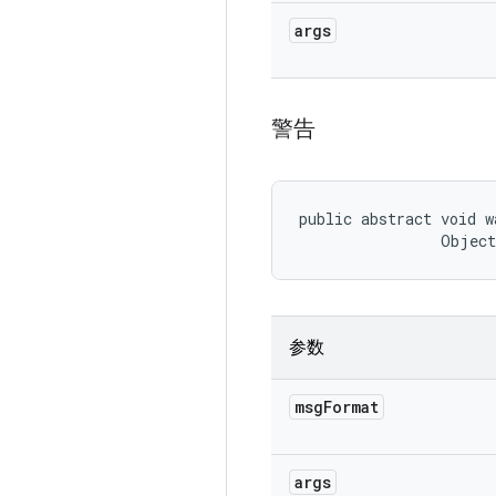
args
警告
public abstract void w
                Objec
参数
msg
Format
args