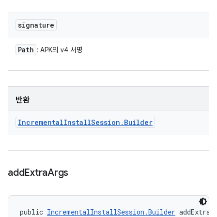
signature
Path
: APK의 v4 서명
반환
Incremental
Install
Session
.
Builder
add
Extra
Args
public 
IncrementalInstallSession.Builder
 addExtraA