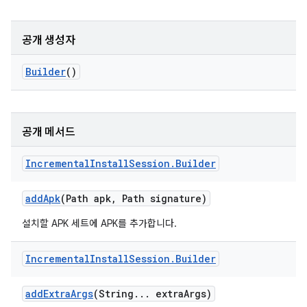
공개 생성자
Builder
()
공개 메서드
Incremental
Install
Session
.
Builder
add
Apk
(Path apk
,
Path signature)
설치할 APK 세트에 APK를 추가합니다.
Incremental
Install
Session
.
Builder
add
Extra
Args
(String
.
.
.
extra
Args)