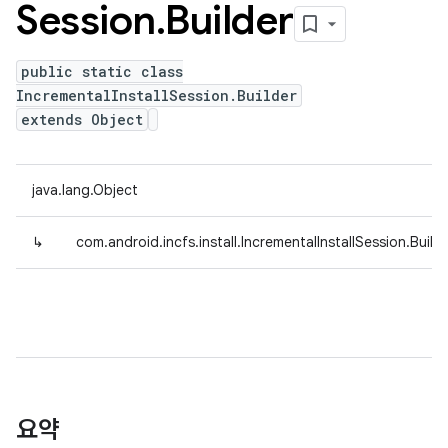
Session
.
Builder
public static class
IncrementalInstallSession.Builder
extends Object
java.lang.Object
↳
com.android.incfs.install.IncrementalInstallSession.Build
요약