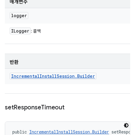
매개변수
logger
ILogger
: 콜백
반환
Incremental
Install
Session
.
Builder
set
Response
Timeout
public 
IncrementalInstallSession.Builder
 setRespon