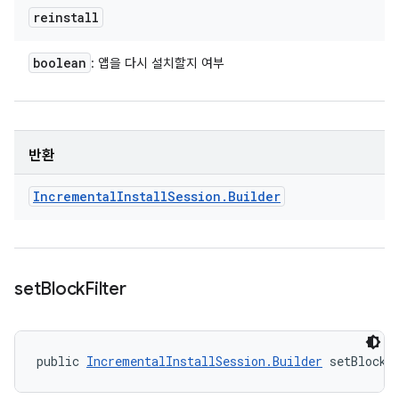
reinstall
boolean
: 앱을 다시 설치할지 여부
반환
Incremental
Install
Session
.
Builder
set
Block
Filter
public 
IncrementalInstallSession.Builder
 setBlockF