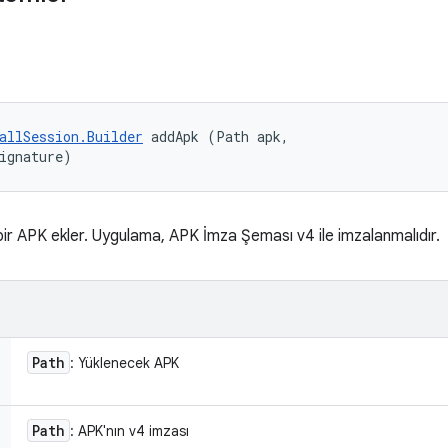
allSession.Builder
 addApk (Path apk, 

ignature)
ir APK ekler. Uygulama, APK İmza Şeması v4 ile imzalanmalıdır.
Path
: Yüklenecek APK
Path
: APK'nın v4 imzası