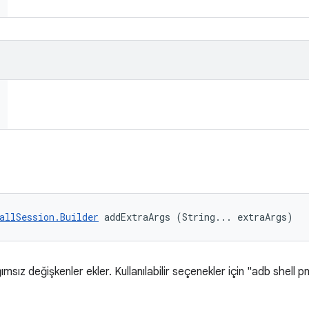
allSession.Builder
 addExtraArgs (String... extraArgs)
msız değişkenler ekler. Kullanılabilir seçenekler için "adb shell 