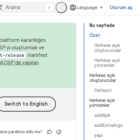
/
Oturum aç
Bu sayfada
Özet
latform kararlılığını
Herkese açık
SP'yi oluşturmak ve
oluşturucular
t-release
manifest
Herkese açık
n
AOSP'de yapılan
yöntemler
Herkese açık
oluşturucular
Derleyici
Herkese açık
yöntemler
addApk
addExtraArgs
 size yardımcı oldu mu?
yapı