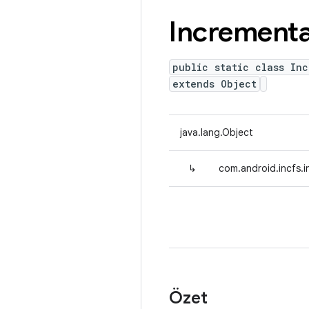
Incrementa
public static class Inc
extends Object
java.lang.Object
↳
com.android.incfs.in
Özet