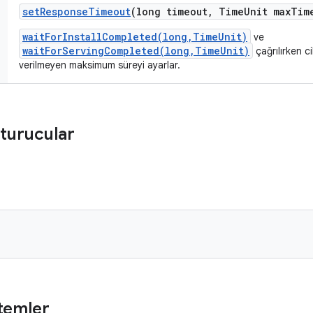
set
Response
Timeout
(long timeout
,
Time
Unit max
Tim
waitForInstallCompleted(long,TimeUnit)
ve
waitForServingCompleted(long,TimeUnit)
çağrılırken c
verilmeyen maksimum süreyi ayarlar.
turucular
temler