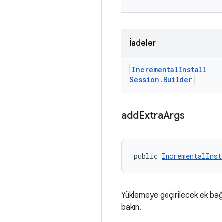
İadeler
Incremental
Install
Session
.
Builder
add
Extra
Args
public 
IncrementalInst
Yüklemeye geçirilecek ek bağı
bakın.