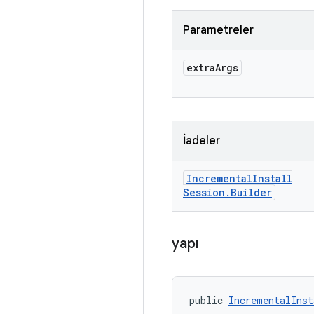
Parametreler
extra
Args
İadeler
Incremental
Install
Session
.
Builder
yapı
public 
IncrementalInst