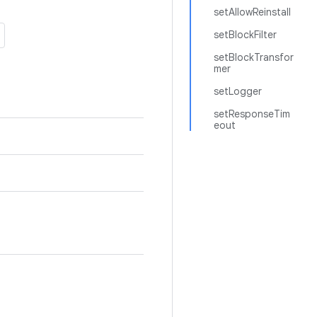
setAllowReinstall
setBlockFilter
setBlockTransfor
mer
setLogger
setResponseTim
eout