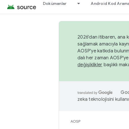
Dokümanlar
Android Kod Arama
2026'dan itibaren, ana k
sağlamak amacıyla kayn
AOSP'ye katkıda bulunm
dalı her zaman AOSP'ye 
değişiklikler
başlıklı maka
Goog
zeka teknolojisini kullanı
AOSP