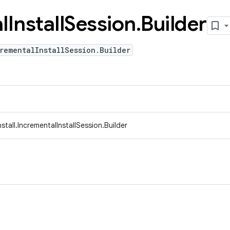
l
Install
Session
.
Builder
rementalInstallSession.Builder
stall.IncrementalInstallSession.Builder