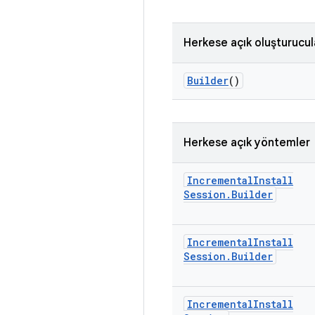
Herkese açık oluşturucul
Builder
()
Herkese açık yöntemler
Incremental
Install
Session
.
Builder
Incremental
Install
Session
.
Builder
Incremental
Install