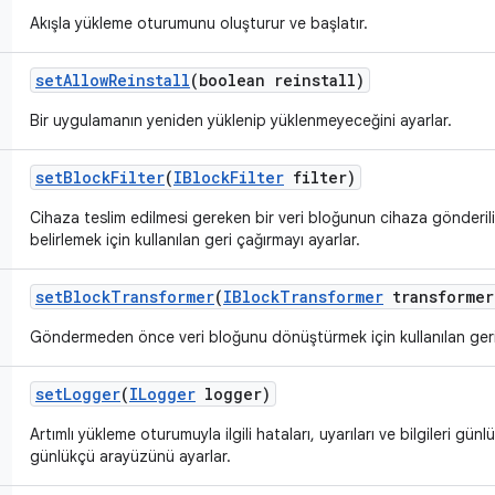
Akışla yükleme oturumunu oluşturur ve başlatır.
set
Allow
Reinstall
(boolean reinstall)
Bir uygulamanın yeniden yüklenip yüklenmeyeceğini ayarlar.
set
Block
Filter
(
IBlock
Filter
filter)
Cihaza teslim edilmesi gereken bir veri bloğunun cihaza gönderi
belirlemek için kullanılan geri çağırmayı ayarlar.
set
Block
Transformer
(
IBlock
Transformer
transformer
Göndermeden önce veri bloğunu dönüştürmek için kullanılan geri ç
set
Logger
(
ILogger
logger)
Artımlı yükleme oturumuyla ilgili hataları, uyarıları ve bilgileri gün
günlükçü arayüzünü ayarlar.