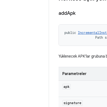
add
Apk
public 
IncrementalInst
                Path s
Yüklenecek APK'lar grubuna b
Parametreler
apk
signature