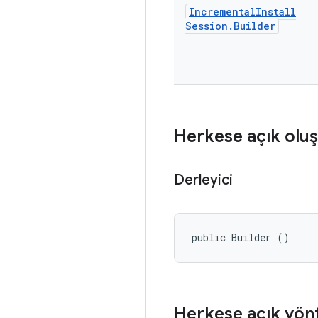
Incremental
Install
Session
.
Builder
Herkese açık oluş
Derleyici
public Builder ()
Herkese açık yön