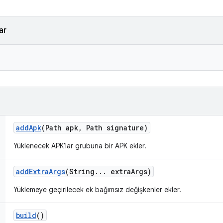
ar
add
Apk
(Path apk
,
Path signature)
Yüklenecek APK'lar grubuna bir APK ekler.
add
Extra
Args
(String
.
.
.
extra
Args)
Yüklemeye geçirilecek ek bağımsız değişkenler ekler.
build
()