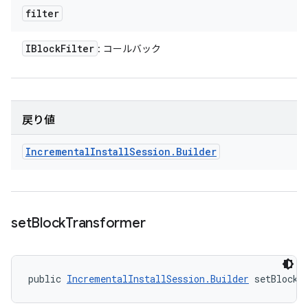
filter
IBlock
Filter
: コールバック
戻り値
Incremental
Install
Session
.
Builder
set
Block
Transformer
public 
IncrementalInstallSession.Builder
 setBlockT