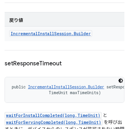
戻り値
Incremental
Install
Session
.
Builder
set
Response
Timeout
public 
IncrementalInstallSession.Builder
 setRespon
                TimeUnit maxTimeUnits)
waitForInstallCompleted(long,TimeUnit)
と
waitForServingCompleted(long,TimeUnit)
を呼び出