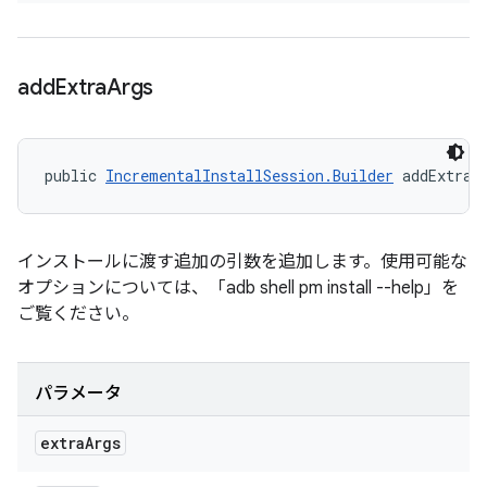
add
Extra
Args
public 
IncrementalInstallSession.Builder
 addExtraA
インストールに渡す追加の引数を追加します。使用可能な
オプションについては、「adb shell pm install --help」を
ご覧ください。
パラメータ
extra
Args