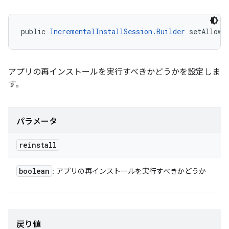
public 
IncrementalInstallSession.Builder
 setAllowR
アプリの再インストールを実行すべきかどうかを設定しま
す。
パラメータ
reinstall
boolean
: アプリの再インストールを実行すべきかどうか
戻り値