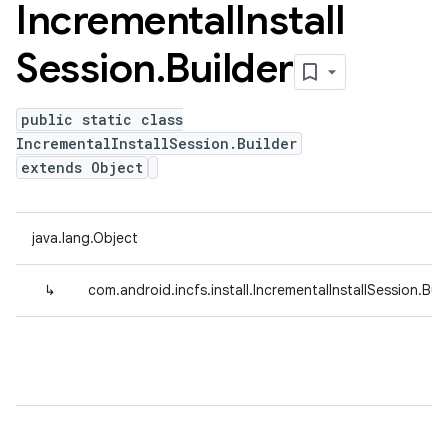
Incremental
Install
Session
.
Builder
public static class
IncrementalInstallSession.Builder
extends Object
java.lang.Object
↳
com.android.incfs.install.IncrementalInstallSession.Buil