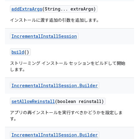
add
Extra
Args
(String
.
.
.
extra
Args)
インストールに渡す追加の引数を追加します。
Incremental
Install
Session
build
()
ストリーミング インストール セッションをビルドして開始
します。
Incremental
Install
Session
.
Builder
set
Allow
Reinstall
(boolean reinstall)
アプリの再インストールを実行すべきかどうかを設定しま
す。
Incremental
Install
Session
.
Builder