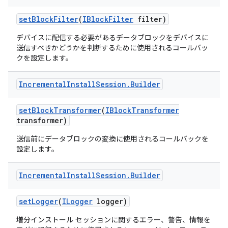
set
Block
Filter
(
IBlock
Filter
filter)
デバイスに配信する必要があるデータブロックをデバイスに
送信すべきかどうかを判断するために使用されるコールバッ
クを設定します。
Incremental
Install
Session
.
Builder
set
Block
Transformer
(
IBlock
Transformer
transformer)
送信前にデータブロックの変換に使用されるコールバックを
設定します。
Incremental
Install
Session
.
Builder
set
Logger
(
ILogger
logger)
増分インストール セッションに関するエラー、警告、情報を