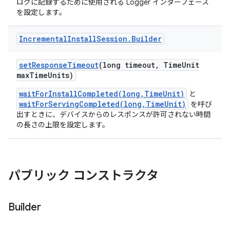
ログに記録するために使用される Logger インターフェース
を設定します。
Incremental
Install
Session
.
Builder
set
Response
Timeout
(long timeout
,
Time
Unit
max
Time
Units)
waitForInstallCompleted(long,TimeUnit)
と
waitForServingCompleted(long,TimeUnit)
を呼び
出すときに、デバイスからのレスポンスが許可されない時間
の長さの上限を設定します。
パブリック コンストラクタ
Builder