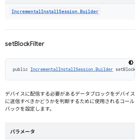
Incremental
Install
Session
.
Builder
set
Block
Filter
public 
IncrementalInstallSession.Builder
 setBlockF
デバイスに配信する必要があるデータブロックをデバイス
に送信すべきかどうかを判断するために使用されるコール
バックを設定します。
パラメータ