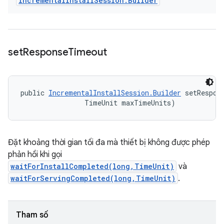
Incremental
Install
Session
.
Builder
set
Response
Timeout
public 
IncrementalInstallSession.Builder
 setRespon
                TimeUnit maxTimeUnits)
Đặt khoảng thời gian tối đa mà thiết bị không được phép
phản hồi khi gọi
waitForInstallCompleted(long,TimeUnit)
và
waitForServingCompleted(long,TimeUnit)
.
Tham số