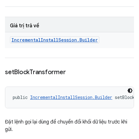
Giá trị trả về
Incremental
Install
Session
.
Builder
set
Block
Transformer
public 
IncrementalInstallSession.Builder
 setBlockT
Đặt lệnh gọi lại dùng để chuyển đổi khối dữ liệu trước khi
gửi.