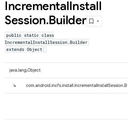
Incremental
Install
Session
.
Builder
public static class
IncrementalInstallSession.Builder
extends Object
java.lang.Object
↳
com.android.incfs.install.IncrementalInstallSession.Buil