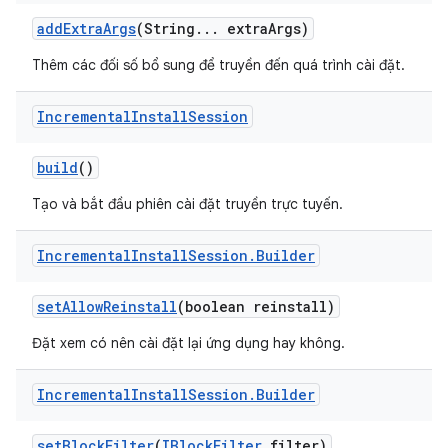
add
Extra
Args
(String
.
.
.
extra
Args)
Thêm các đối số bổ sung để truyền đến quá trình cài đặt.
Incremental
Install
Session
build
()
Tạo và bắt đầu phiên cài đặt truyền trực tuyến.
Incremental
Install
Session
.
Builder
set
Allow
Reinstall
(boolean reinstall)
Đặt xem có nên cài đặt lại ứng dụng hay không.
Incremental
Install
Session
.
Builder
set
Block
Filter
(
IBlock
Filter
filter)