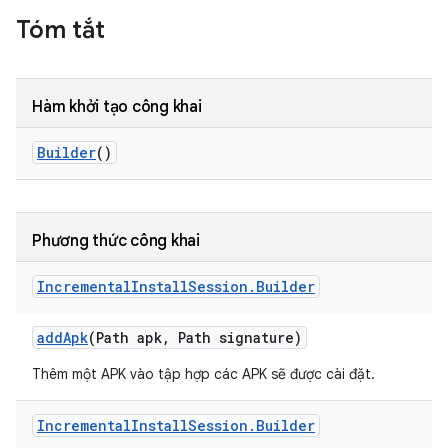
Tóm tắt
Hàm khởi tạo công khai
Builder
()
Phương thức công khai
Incremental
Install
Session
.
Builder
add
Apk
(Path apk
,
Path signature)
Thêm một APK vào tập hợp các APK sẽ được cài đặt.
Incremental
Install
Session
.
Builder