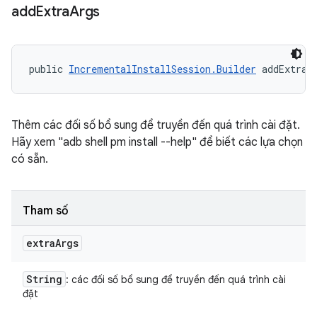
add
Extra
Args
public 
IncrementalInstallSession.Builder
 addExtraA
Thêm các đối số bổ sung để truyền đến quá trình cài đặt.
Hãy xem "adb shell pm install --help" để biết các lựa chọn
có sẵn.
Tham số
extra
Args
String
: các đối số bổ sung để truyền đến quá trình cài
đặt