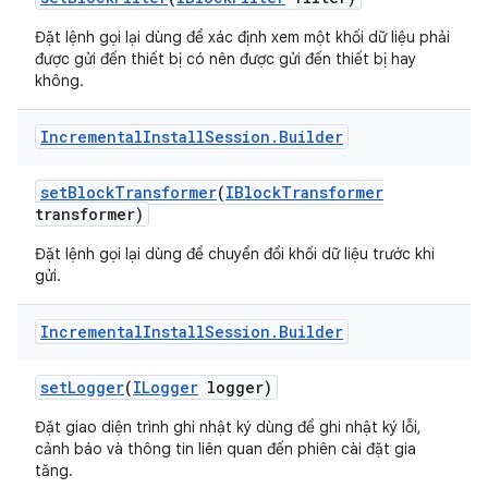
Đặt lệnh gọi lại dùng để xác định xem một khối dữ liệu phải
được gửi đến thiết bị có nên được gửi đến thiết bị hay
không.
Incremental
Install
Session
.
Builder
set
Block
Transformer
(
IBlock
Transformer
transformer)
Đặt lệnh gọi lại dùng để chuyển đổi khối dữ liệu trước khi
gửi.
Incremental
Install
Session
.
Builder
set
Logger
(
ILogger
logger)
Đặt giao diện trình ghi nhật ký dùng để ghi nhật ký lỗi,
cảnh báo và thông tin liên quan đến phiên cài đặt gia
tăng.