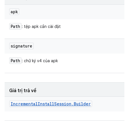
apk
Path
: tệp apk cần cài đặt
signature
Path
: chữ ký v4 của apk
Giá trị trả về
Incremental
Install
Session
.
Builder