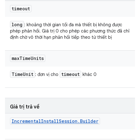
timeout
long
: khoảng thời gian tối đa mà thiết bị không được
phép phản hồi. Giá trị 0 cho phép các phương thức đã chỉ
định chờ vô thời hạn phản hồi tiếp theo từ thiết bị
max
Time
Units
Time
Unit
timeout
: đơn vị cho
khác 0
Giá trị trả về
Incremental
Install
Session
.
Builder