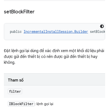
set
Block
Filter
public 
IncrementalInstallSession.Builder
 setBlockF
Đặt lệnh gọi lại dùng để xác định xem một khối dữ liệu phải
được gửi đến thiết bị có nên được gửi đến thiết bị hay
không.
Tham số
filter
IBlock
Filter
: lệnh gọi lại