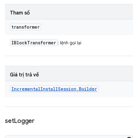
Tham số
transformer
IBlock
Transformer
: lệnh gọi lại
Giá trị trả về
Incremental
Install
Session
.
Builder
set
Logger