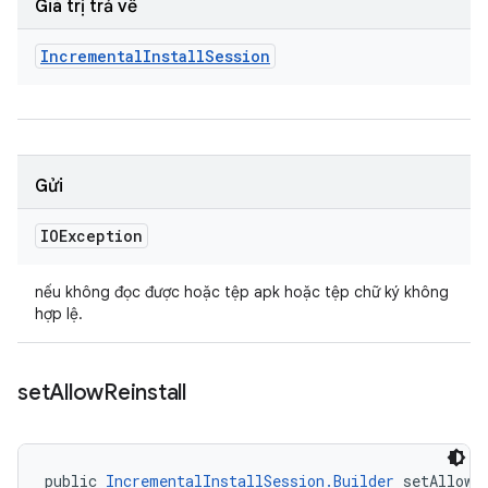
Giá trị trả về
Incremental
Install
Session
Gửi
IOException
nếu không đọc được hoặc tệp apk hoặc tệp chữ ký không
hợp lệ.
set
Allow
Reinstall
public 
IncrementalInstallSession.Builder
 setAllowR