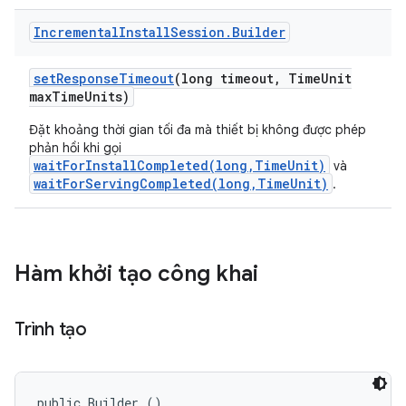
Incremental
Install
Session
.
Builder
set
Response
Timeout
(long timeout
,
Time
Unit
max
Time
Units)
Đặt khoảng thời gian tối đa mà thiết bị không được phép
phản hồi khi gọi
waitForInstallCompleted(long,TimeUnit)
và
waitForServingCompleted(long,TimeUnit)
.
Hàm khởi tạo công khai
Trình tạo
public Builder ()